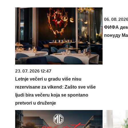
06. 08. 202
ФИФА дем
понуду Ма
23. 07. 2026 12:47
Letnje večeri u gradu više nisu
rezervisane za vikend: Zašto sve više
ljudi bira večeru koja se spontano
pretvori u druženje