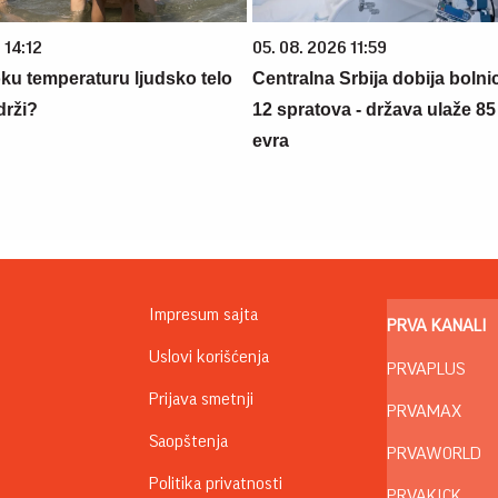
 14:12
05. 08. 2026 11:59
oku temperaturu ljudsko telo
Centralna Srbija dobija bolni
drži?
12 spratova - država ulaže 85
evra
Impresum sajta
PRVA KANALI
Uslovi korišćenja
PRVAPLUS
Prijava smetnji
PRVAMAX
Saopštenja
PRVAWORLD
Politika privatnosti
PRVAKICK