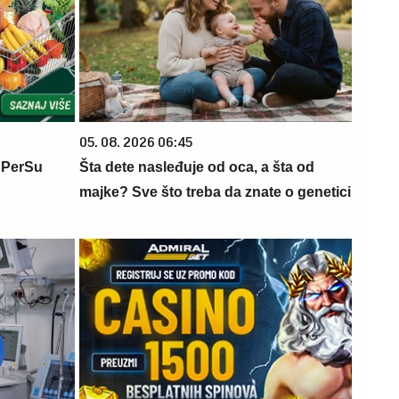
05. 08. 2026 06:45
 PerSu
Šta dete nasleđuje od oca, a šta od
majke? Sve što treba da znate o genetici