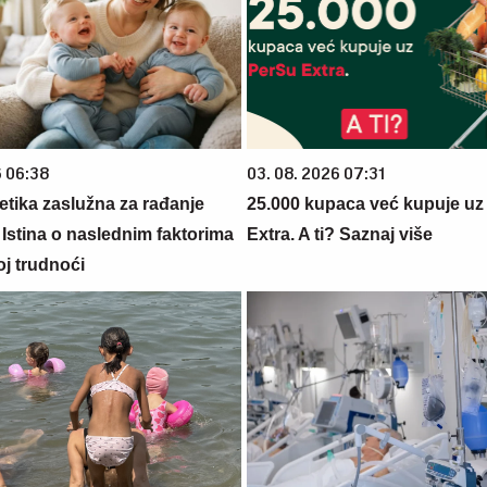
6 06:38
03. 08. 2026 07:31
netika zaslužna za rađanje
25.000 kupaca već kupuje uz
 Istina o naslednim faktorima
Extra. A ti? Saznaj više
oj trudnoći