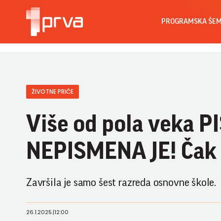
PROGRAMSKA ŠE
ŽIVOTNE PRIČE
Više od pola veka P
NEPISMENA JE! Čak je
Završila je samo šest razreda osnovne škole.
26.1.2025.
|
12:00