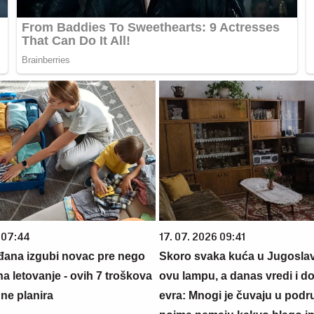
 07:44
17. 07. 2026 09:41
đana izgubi novac pre nego
Skoro svaka kuća u Jugoslavij
na letovanje - ovih 7 troškova
ovu lampu, a danas vredi i do
ne planira
evra: Mnogi je čuvaju u podr