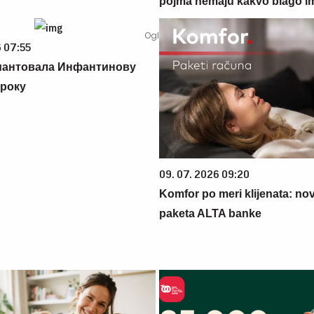
pojma nemaju kakvo blago i
6 07:55
антовала Инфантинову
року
09. 07. 2026 09:20
Komfor po meri klijenata: nova
paketa ALTA banke