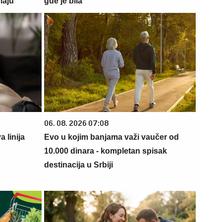
maju
gde je bila
06. 08. 2026 07:08
 linija
Evo u kojim banjama važi vaučer od
10.000 dinara - kompletan spisak
destinacija u Srbiji