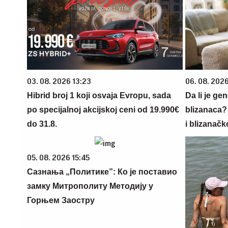
03. 08. 2026 13:23
06. 08. 202
Hibrid broj 1 koji osvaja Evropu, sada
Da li je ge
po specijalnoj akcijskoj ceni od 19.990€
blizanaca?
do 31.8.
i blizanačk
05. 08. 2026 15:45
Сазнања „Политике”: Ко је поставио
замку Митрополиту Методију у
Горњем Заостру