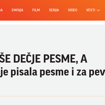
MA
EMISIJA
FILM
SERIJA
VIDEO
VESTI
IŠE DEČJE PESME, A
 pisala pesme i za peva