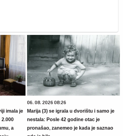
06. 08. 2026 08:26
i imala je
Marija (3) se igrala u dvorištu i samo je
 2.000
nestala: Posle 42 godine otac je
umu, a
pronašao, zanemeo je kada je saznao