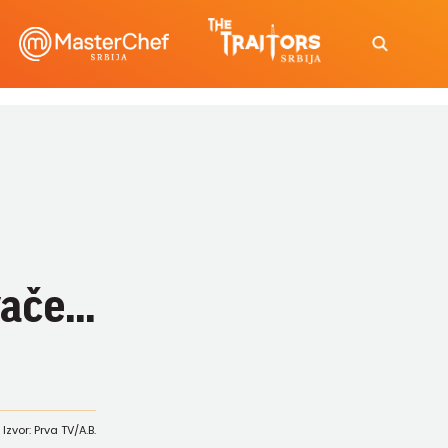
če...
Izvor: Prva TV/A.B.