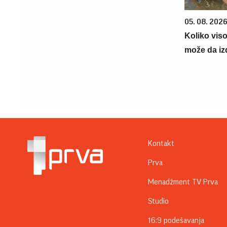
05. 08. 2026
Koliko vis
može da iz
Kontakt
Prva
Menadžment TV Prva
Studio
16:9 podešavanja