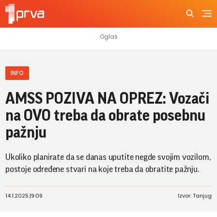
INFO
AMSS POZIVA NA OPREZ: Vozači
na OVO treba da obrate posebnu
pažnju
Ukoliko planirate da se danas uputite negde svojim vozilom,
postoje određene stvari na koje treba da obratite pažnju.
14.1.2025.
|
9:09
Izvor: Tanjug