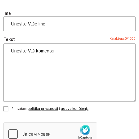
Ime
Karaktera:
0
/
1500
Tekst
Prihvatam
politiku privatnosti
i
uslove korišćenja