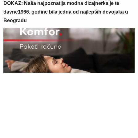
DOKAZ: Naša najpoznatija modna dizajnerka je te
davne1966. godine bila jedna od najlepših devojaka u
Beogradu
09. 07. 2026 09:20
Komfor po meri klijenata: nova linija paketa ALTA banke
05. 08. 2026 15:45
Сазнања „Политике”: Ко је поставио замку