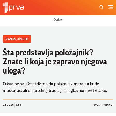
ZANIMLJIVOSTI
Šta predstavlja položajnik?
Znate li koja je zapravo njegova
uloga?
Crkva ne nalaže striktno da položajnik mora da bude
muškarac, ali u narodnoj tradiciji to uglavnom jeste tako.
7.1.2025.
|
9:58
Izvor: Prva/J.G.