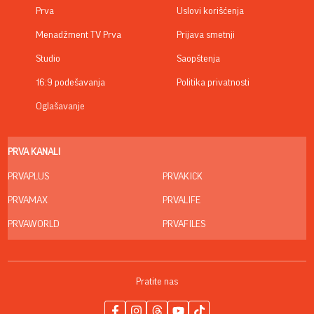
Prva
Uslovi korišćenja
Menadžment TV Prva
Prijava smetnji
Studio
Saopštenja
16:9 podešavanja
Politika privatnosti
Oglašavanje
PRVA KANALI
PRVAPLUS
PRVAKICK
PRVAMAX
PRVALIFE
PRVAWORLD
PRVAFILES
Pratite nas