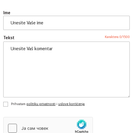
Ime
Karaktera:
0
/
1500
Tekst
Prihvatam
politiku privatnosti
i
uslove korišćenja