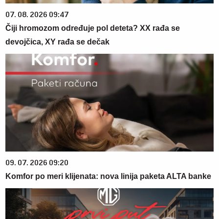
07. 08. 2026 09:47
Čiji hromozom određuje pol deteta? XX rađa se
devojčica, XY rađa se dečak
09. 07. 2026 09:20
Komfor po meri klijenata: nova linija paketa ALTA banke