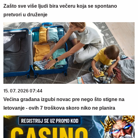
Zašto sve više ljudi bira večeru koja se spontano
pretvori u druženje
15. 07. 2026 07:44
Većina građana izgubi novac pre nego što stigne na
letovanje - ovih 7 troškova skoro niko ne planira