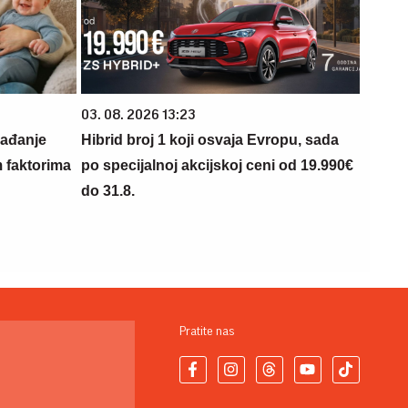
03. 08. 2026 13:23
rađanje
Hibrid broj 1 koji osvaja Evropu, sada
m faktorima
po specijalnoj akcijskoj ceni od 19.990€
do 31.8.
Pratite nas