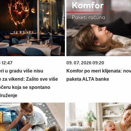
6 12:47
09. 07. 2026 09:20
ri u gradu više nisu
Komfor po meri klijenata: nova
 za vikend: Zašto sve više
paketa ALTA banke
večeru koja se spontano
druženje