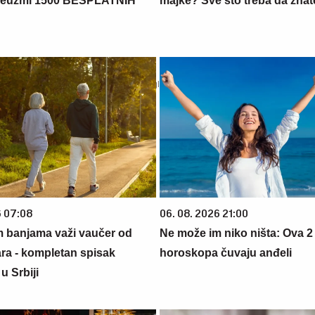
euzmi 1500 BESPLATNIH
majke? Sve što treba da znate
6 07:08
06. 08. 2026 21:00
m banjama važi vaučer od
Ne može im niko ništa: Ova 2
ara - kompletan spisak
horoskopa čuvaju anđeli
u Srbiji