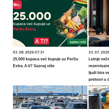
03. 08. 2026 07:31
23. 07. 202
25.000 kupaca već kupuje uz PerSu
Letnje veče
Extra. A ti? Saznaj više
rezervisane
ljudi bira 
pretvori u 