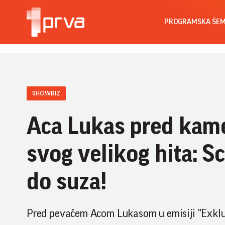
PROGRAMSKA ŠE
SHOWBIZ
Aca Lukas pred ka
svog velikog hita: S
do suza!
Pred pevačem Acom Lukasom u emisiji "Exkluz