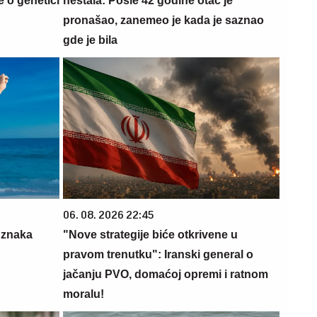
 o genetici
nestala: Posle 42 godine otac je
pronašao, zanemeo je kada je saznao
gde je bila
06. 08. 2026 22:45
 znaka
"Nove strategije biće otkrivene u
pravom trenutku": Iranski general o
jačanju PVO, domaćoj opremi i ratnom
moralu!