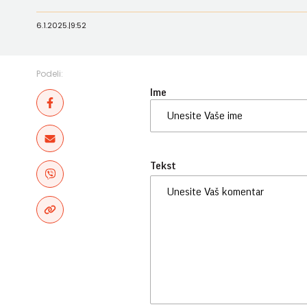
6.1.2025.
|
9:52
Podeli:
Ime
Tekst