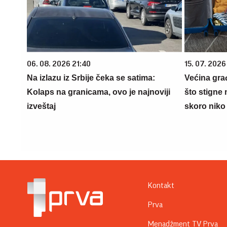
06. 08. 2026 21:40
15. 07. 2026
Na izlazu iz Srbije čeka se satima:
Većina gra
Kolaps na granicama, ovo je najnoviji
što stigne 
izveštaj
skoro niko 
Kontakt
Prva
Menadžment TV Prva