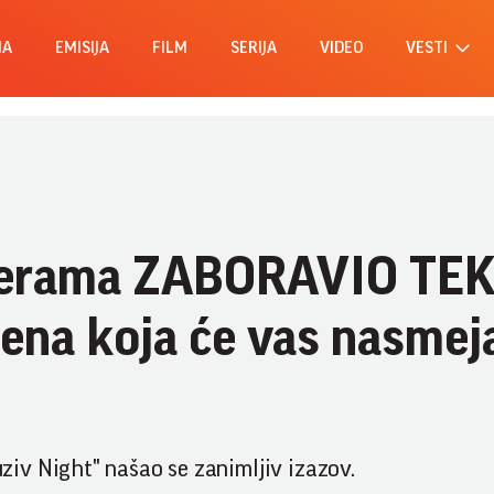
MA
EMISIJA
FILM
SERIJA
VIDEO
VESTI
merama ZABORAVIO TE
cena koja će vas nasmej
iv Night" našao se zanimljiv izazov.