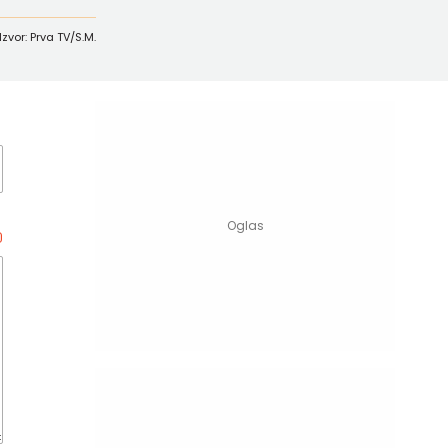
Izvor: Prva TV/S.M.
0