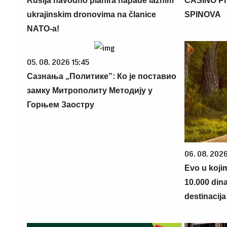
Rusija navodno planira napade lažnim
CASINO Pr
ukrajinskim dronovima na članice
SPINOVA
NATO-a!
05. 08. 2026 15:45
Сазнања „Политике”: Ко је поставио
замку Митрополиту Методију у
Горњем Заостру
06. 08. 202
Evo u koji
10.000 din
destinacija 