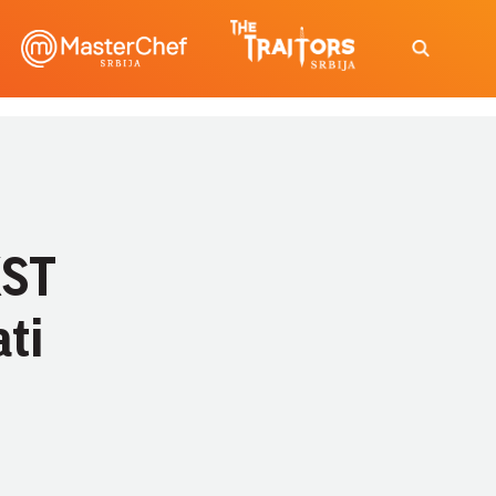
KST
ati