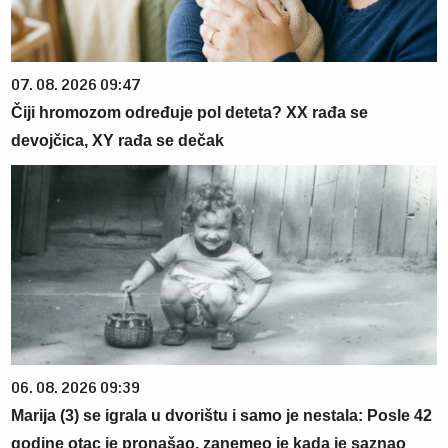
07. 08. 2026 09:47
Čiji hromozom određuje pol deteta? XX rađa se
devojčica, XY rađa se dečak
06. 08. 2026 09:39
Marija (3) se igrala u dvorištu i samo je nestala: Posle 42
godine otac je pronašao, zanemeo je kada je saznao