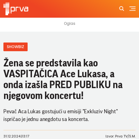
SHOWBIZ
Žena se predstavila kao
VASPITAČICA Ace Lukasa, a
onda izašla PRED PUBLIKU na
njegovom koncertu!
Pevač Aca Lukas gostujući u emisiji "Exkluziv Night"
ispričao je jednu anegdotu sa koncerta.
31.12.2024.
|
13:17
Izvor: Prva TV/S.M.