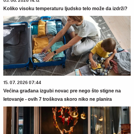
05. 08. 2026 14:12
Koliko visoku temperaturu ljudsko telo može da izdrži?
15. 07. 2026 07:44
Većina građana izgubi novac pre nego što stigne na
letovanje - ovih 7 troškova skoro niko ne planira