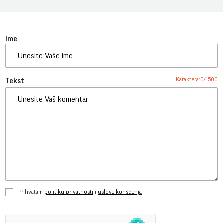
Ime
Karaktera:
0
/
1500
Tekst
Prihvatam
politiku privatnosti
i
uslove korišćenja