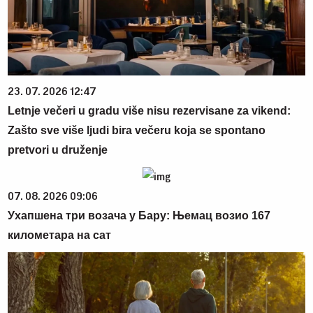
23. 07. 2026 12:47
Letnje večeri u gradu više nisu rezervisane za vikend:
Zašto sve više ljudi bira večeru koja se spontano
pretvori u druženje
07. 08. 2026 09:06
Ухапшена три возача у Бару: Њемац возио 167
километара на сат