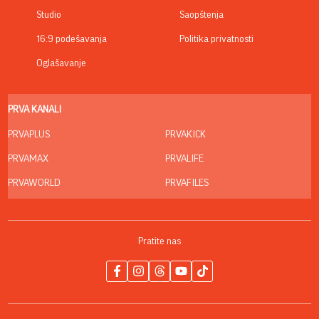
Studio
Saopštenja
16:9 podešavanja
Politika privatnosti
Oglašavanje
PRVA KANALI
PRVAPLUS
PRVAKICK
PRVAMAX
PRVALIFE
PRVAWORLD
PRVAFILES
Pratite nas