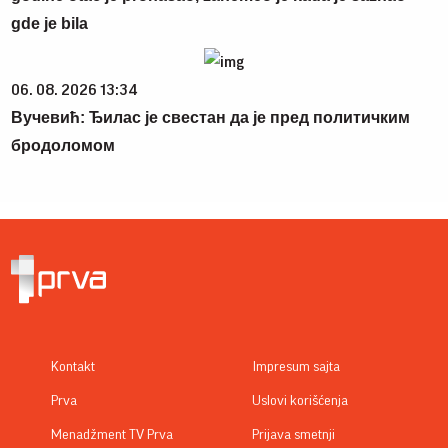
gde je bila
06. 08. 2026 13:34
Вучевић: Ђилас је свестан да је пред политичким
бродоломом
Kontakt
Impresum sajta
Prva
Uslovi korišćenja
Menadžment TV Prva
Prijava smetnji