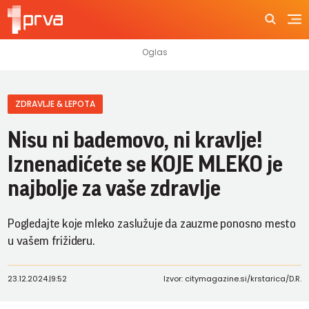
ZDRAVLJE & LEPOTA
Nisu ni bademovo, ni kravlje!
Iznenadićete se KOJE MLEKO je
najbolje za vaše zdravlje
Pogledajte koje mleko zaslužuje da zauzme ponosno mesto
u vašem frižideru.
23.12.2024.
|
9:52
Izvor: citymagazine.si/krstarica/D.R.