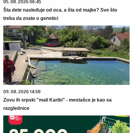
05. 08. 2026 06:45
Šta dete nasleđuje od oca, a šta od majke? Sve što
treba da znate o genetici
09. 08. 2026 14:58
Zovu ih srpski "mali Karibi" - mestašce je kao sa
razglednice