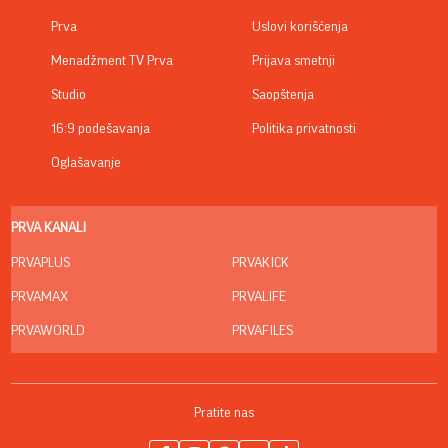
Prva
Uslovi korišćenja
Menadžment TV Prva
Prijava smetnji
Studio
Saopštenja
16:9 podešavanja
Politika privatnosti
Oglašavanje
PRVA KANALI
PRVAPLUS
PRVAKICK
PRVAMAX
PRVALIFE
PRVAWORLD
PRVAFILES
Pratite nas