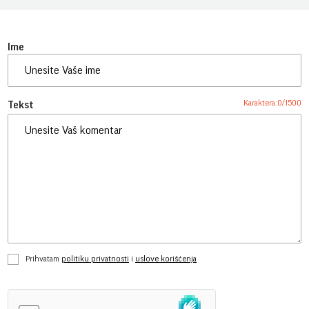
Ime
Karaktera:
0
/
1500
Tekst
Prihvatam
politiku privatnosti
i
uslove korišćenja