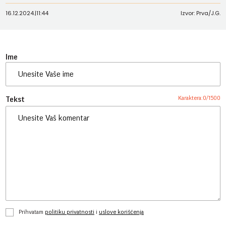
16.12.2024.
|
11:44
Izvor: Prva/J.G.
Ime
Karaktera:
0
/
1500
Tekst
Prihvatam
politiku privatnosti
i
uslove korišćenja