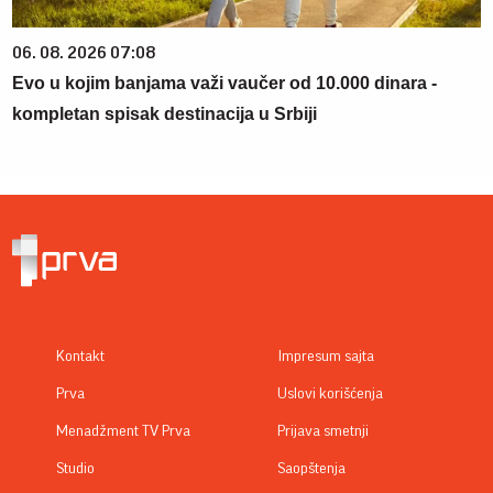
06. 08. 2026 07:08
Evo u kojim banjama važi vaučer od 10.000 dinara -
kompletan spisak destinacija u Srbiji
Kontakt
Impresum sajta
Prva
Uslovi korišćenja
Menadžment TV Prva
Prijava smetnji
Studio
Saopštenja