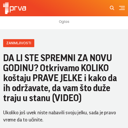
ZANIMLJIVOSTI
DA LI STE SPREMNI ZA NOVU
GODINU? Otkrivamo KOLIKO
koštaju PRAVE JELKE i kako da
ih održavate, da vam što duže
traju u stanu (VIDEO)
Ukoliko još uvek niste nabavili svoju jelku, sada je pravo
vreme da to učinite.