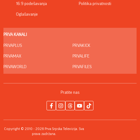
16:9 podešavanja
Politika privatnosti
Oglašavanje
PRVA KANALI
PRVAPLUS
PRVAKICK
PRVAMAX
PRVALIFE
PRVAWORLD
PRVAFILES
Pratite nas
Copyright © 2010 - 2026 Prva Srpska Televizija. Sva
prava zadržana.