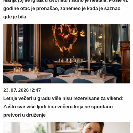
Marija (3) se igrala u dvorištu i samo je nestala: Posle 42
godine otac je pronašao, zanemeo je kada je saznao
gde je bila
23. 07. 2026 12:47
Letnje večeri u gradu više nisu rezervisane za vikend:
Zašto sve više ljudi bira večeru koja se spontano
pretvori u druženje