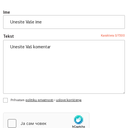
Ime
Karaktera:
0
/
1500
Tekst
Prihvatam
politiku privatnosti
i
uslove korišćenja