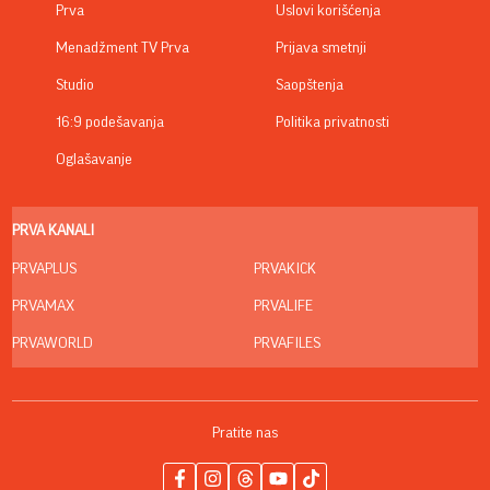
Prva
Uslovi korišćenja
Menadžment TV Prva
Prijava smetnji
Studio
Saopštenja
16:9 podešavanja
Politika privatnosti
Oglašavanje
PRVA KANALI
PRVAPLUS
PRVAKICK
PRVAMAX
PRVALIFE
PRVAWORLD
PRVAFILES
Pratite nas