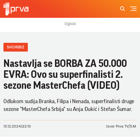
SHOWBIZ
Nastavlja se BORBA ZA 50.000
EVRA: Ovo su superfinalisti 2.
sezone MasterChefa (VIDEO)
Odlukom sudija Branka, Filipa i Nenada, superfinalisti druge
sezone "MasterChefa Srbija" su Anja Đukić i Stefan Šumar.
13.12.2024.
|
22:10
Izvor: Prva TV/S.M.