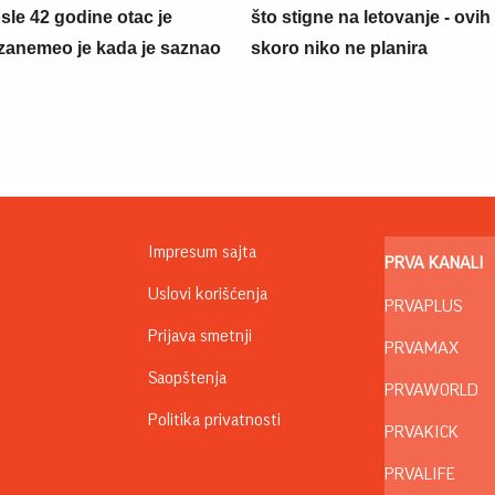
sle 42 godine otac je
što stigne na letovanje - ovih
zanemeo je kada je saznao
skoro niko ne planira
Impresum sajta
PRVA KANALI
Uslovi korišćenja
PRVAPLUS
Prijava smetnji
PRVAMAX
Saopštenja
PRVAWORLD
Politika privatnosti
PRVAKICK
PRVALIFE