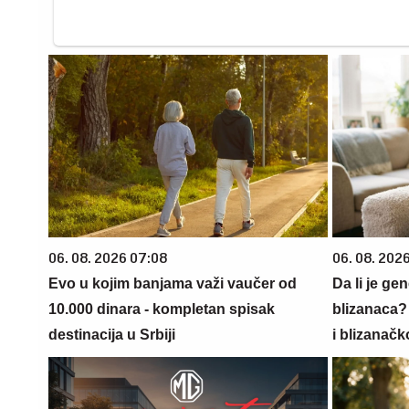
06. 08. 2026 07:08
06. 08. 202
Evo u kojim banjama važi vaučer od
Da li je ge
10.000 dinara - kompletan spisak
blizanaca?
destinacija u Srbiji
i blizanačk