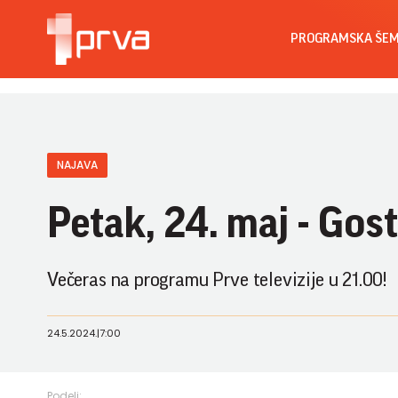
PROGRAMSKA ŠE
NAJAVA
Petak, 24. maj - Gos
Večeras na programu Prve televizije u 21.00!
24.5.2024.
|
7:00
Podeli: