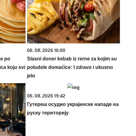
06. 08. 2026 16:00
ke po
Slasni doner kebab iz rerne za kojim su
ca koju svi
poludele domaćice: I zdravo i ukusno
jelo
06. 08. 2026 19:42
Гутереш осудио украјинске нападе на
руску територију