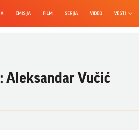
MA
EMISIJA
FILM
SERIJA
VIDEO
VESTI
t: Aleksandar Vučić