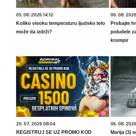
05. 08. 2026 14:12
06. 08. 2026
Koliko visoku temperaturu ljudsko telo
Probajte h
može da izdrži?
poludele z
krompir
20. 07. 2026 08:04
06. 08. 202
REGISTRUJ SE UZ PROMO KOD
Marija (3) 