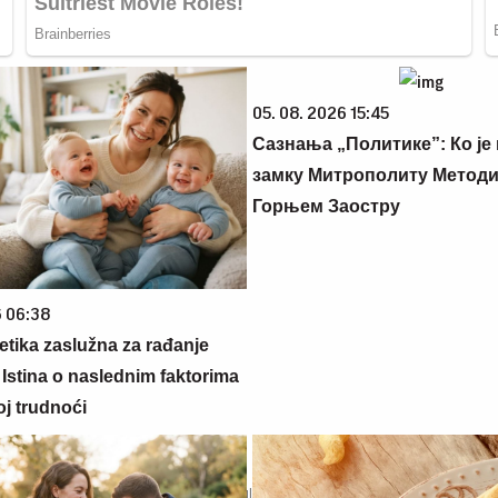
05. 08. 2026 15:45
Сазнања „Политике”: Ко је
замку Митрополиту Методиј
Горњем Заостру
6 06:38
netika zaslužna za rađanje
 Istina o naslednim faktorima
oj trudnoći