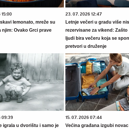
 15:00
23. 07. 2026 12:47
rskavi lemonato, mreže su
Letnje večeri u gradu više ni
a njim: Ovako Grci prave
rezervisane za vikend: Zašto 
ljudi bira večeru koja se spo
pretvori u druženje
6 09:39
15. 07. 2026 07:44
se igrala u dvorištu i samo je
Većina građana izgubi novac