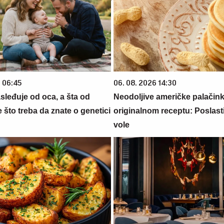
6 06:45
06. 08. 2026 14:30
sleđuje od oca, a šta od
Neodoljive američke palačin
što treba da znate o genetici
originalnom receptu: Poslasti
vole