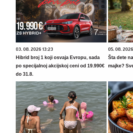
03. 08. 2026 13:23
05. 08. 202
Hibrid broj 1 koji osvaja Evropu, sada
Šta dete na
po specijalnoj akcijskoj ceni od 19.990€
majke? Sve 
do 31.8.