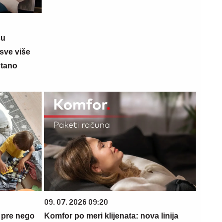
su
sve više
ntano
09. 07. 2026 09:20
 pre nego
Komfor po meri klijenata: nova linija