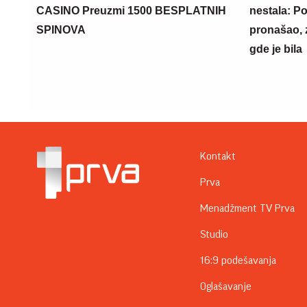
CASINO Preuzmi 1500 BESPLATNIH
nestala: Po
SPINOVA
pronašao, 
gde je bila
Kontakt
Prva
Menadžment TV Prva
Studio
16:9 podešavanja
Oglašavanje