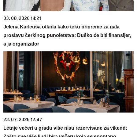
03. 08. 2026 14:21
Jelena Karleuša otkrila kako teku pripreme za gala
proslavu ćerkinog punoletstva: Duško će biti finansijer,
a ja organizator
23. 07. 2026 12:47
Letnje večeri u gradu više nisu rezervisane za vikend:
Zašto sve više ljudi bira večeru koja se spontano