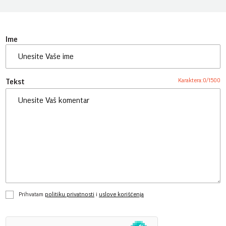
Ime
Karaktera:
0
/
1500
Tekst
Prihvatam
politiku privatnosti
i
uslove korišćenja