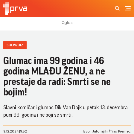
SHOWBIZ
Glumac ima 99 godina i 46
godina MLAĐU ŽENU, a ne
prestaje da radi: Smrti se ne
bojim!
Slavni komičar i glumac Dik Van Dajk u petak 13. decembra
puni 99. godina i ne boji se smrti.
9.12.2024.
|
9:52
Izvor: Jutarnji.hr/Tina Premec