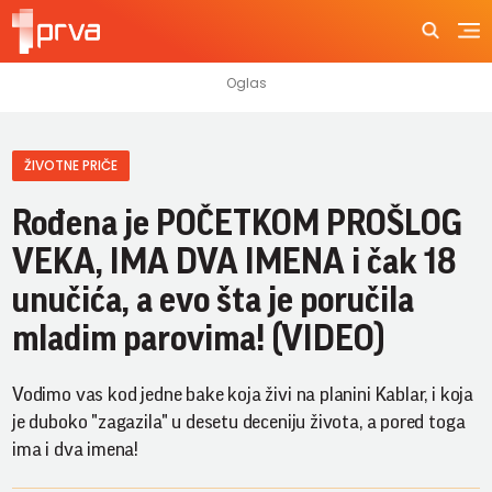
ŽIVOTNE PRIČE
Rođena je POČETKOM PROŠLOG
VEKA, IMA DVA IMENA i čak 18
unučića, a evo šta je poručila
mladim parovima! (VIDEO)
Vodimo vas kod jedne bake koja živi na planini Kablar, i koja
je duboko "zagazila" u desetu deceniju života, a pored toga
ima i dva imena!