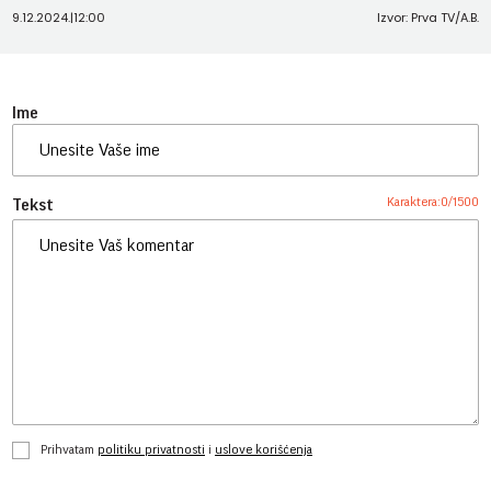
9.12.2024.
|
12:00
Izvor: Prva TV/A.B.
Ime
Karaktera:
0
/
1500
Tekst
Prihvatam
politiku privatnosti
i
uslove korišćenja