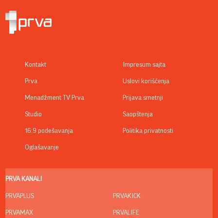
Kontakt
Impresum sajta
Prva
Uslovi korišćenja
Menadžment TV Prva
Prijava smetnji
Studio
Saopštenja
16:9 podešavanja
Politika privatnosti
Oglašavanje
PRVA KANALI
PRVAPLUS
PRVAKICK
PRVAMAX
PRVALIFE