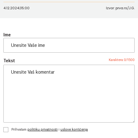
4.12.2024.
|
15:00
Izvor: prva.rs/J.G.
Ime
Karaktera:
0
/
1500
Tekst
Prihvatam
politiku privatnosti
i
uslove korišćenja