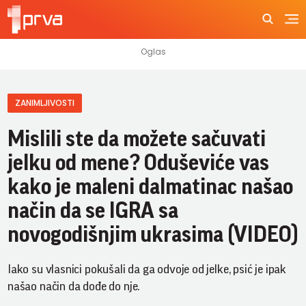
ZANIMLJIVOSTI
Mislili ste da možete sačuvati
jelku od mene? Oduševiće vas
kako je maleni dalmatinac našao
način da se IGRA sa
novogodišnjim ukrasima (VIDEO)
Iako su vlasnici pokušali da ga odvoje od jelke, psić je ipak
našao način da dođe do nje.