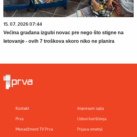
15. 07. 2026 07:44
Većina građana izgubi novac pre nego što stigne na
letovanje - ovih 7 troškova skoro niko ne planira
Kontakt
Impresum sajta
Prva
Uslovi korišćenja
Menadžment TV Prva
Prijava smetnji