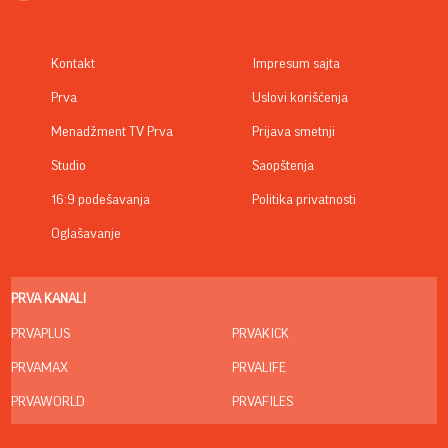
Kontakt
Impresum sajta
Prva
Uslovi korišćenja
Menadžment TV Prva
Prijava smetnji
Studio
Saopštenja
16:9 podešavanja
Politika privatnosti
Oglašavanje
PRVA KANALI
PRVAPLUS
PRVAKICK
PRVAMAX
PRVALIFE
PRVAWORLD
PRVAFILES