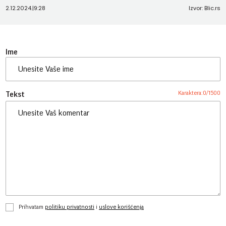
2.12.2024.
|
9:28
Izvor: Blic.rs
Ime
Karaktera:
0
/
1500
Tekst
Prihvatam
politiku privatnosti
i
uslove korišćenja