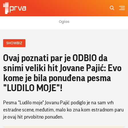
SHOWBIZ
Ovaj poznati par je ODBIO da
snimi veliki hit Jovane Pajić: Evo
kome je bila ponuđena pesma
"LUDILO MOJE"!
Pesma "Ludilo moje" Jovanu Pajić podiglo je na sam vrh
estradne scene, međutim, malo ko zna kom estradnom paru
je ovaj hit prvobitno ponuđen.