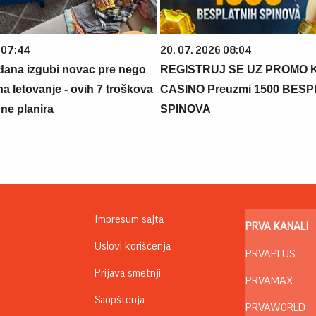
 07:44
20. 07. 2026 08:04
đana izgubi novac pre nego
REGISTRUJ SE UZ PROMO 
na letovanje - ovih 7 troškova
CASINO Preuzmi 1500 BES
ne planira
SPINOVA
Impresum sajta
PRVA KANALI
Uslovi korišćenja
PRVAPLUS
Prijava smetnji
PRVAMAX
Saopštenja
PRVAWORLD