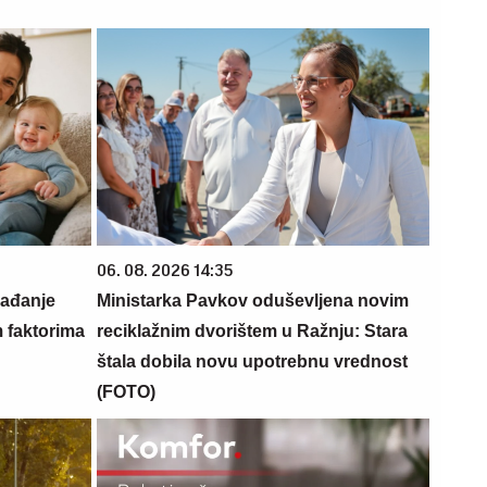
06. 08. 2026 14:35
rađanje
Ministarka Pavkov oduševljena novim
m faktorima
reciklažnim dvorištem u Ražnju: Stara
štala dobila novu upotrebnu vrednost
(FOTO)