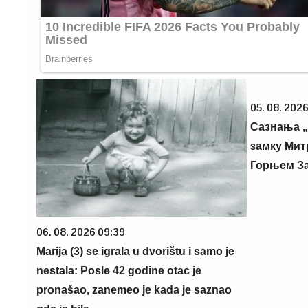
05. 08. 2026
Сазнања „
замку Мит
Горњем З
06. 08. 2026 09:39
Marija (3) se igrala u dvorištu i samo je
nestala: Posle 42 godine otac je
pronašao, zanemeo je kada je saznao