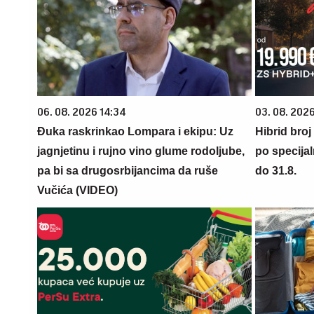
06. 08. 2026 14:34
03. 08. 2026
Đuka raskrinkao Lompara i ekipu: Uz
Hibrid broj
jagnjetinu i rujno vino glume rodoljube,
po specijal
pa bi sa drugosrbijancima da ruše
do 31.8.
Vučića (VIDEO)