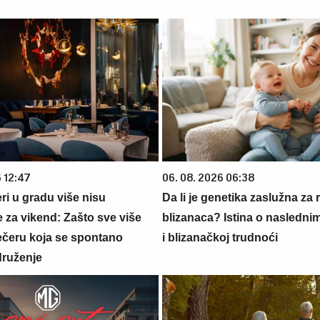
6 12:47
06. 08. 2026 06:38
ri u gradu više nisu
Da li je genetika zaslužna za 
 za vikend: Zašto sve više
blizanaca? Istina o nasledni
večeru koja se spontano
i blizanačkoj trudnoći
druženje