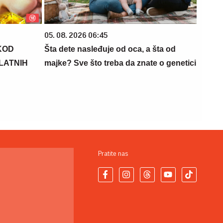
05. 08. 2026 06:45
KOD
Šta dete nasleđuje od oca, a šta od
PLATNIH
majke? Sve što treba da znate o genetici
Pratite nas