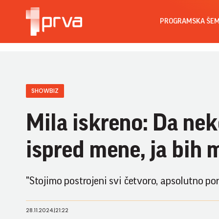
PROGRAMSKA ŠE
SHOWBIZ
Mila iskreno: Da nek
ispred mene, ja bih 
"Stojimo postrojeni svi četvoro, apsolutno pora
28.11.2024.
|
21:22