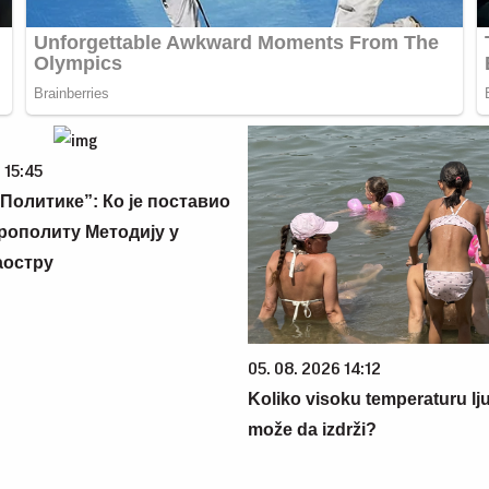
 15:45
Политике”: Ко је поставио
рополиту Методију у
аостру
05. 08. 2026 14:12
Koliko visoku temperaturu lj
može da izdrži?