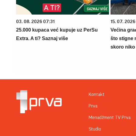
03. 08. 2026 07:31
15. 07. 2026
25.000 kupaca već kupuje uz PerSu
Većina gra
Extra. A ti? Saznaj više
što stigne 
skoro niko 
Kontakt
Prva
Menadžment TV Prva
Studio