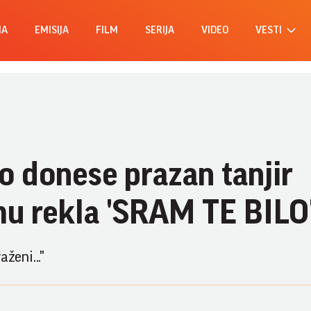
MA
EMISIJA
FILM
SERIJA
VIDEO
VESTI
o donese prazan tanjir
mu rekla 'SRAM TE BILO'
ženi..."