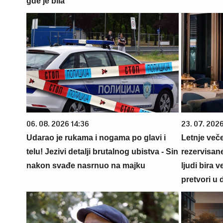
gde je bila
06. 08. 2026 14:36
23. 07. 202
Udarao je rukama i nogama po glavi i
Letnje veče
telu! Jezivi detalji brutalnog ubistva - Sin
rezervisane
nakon svađe nasrnuo na majku
ljudi bira 
pretvori u 