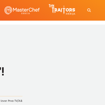
!
Izvor: Prva TV/A.B.