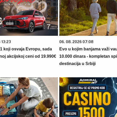
 13:23
06. 08. 2026 07:08
 1 koji osvaja Evropu, sada
Evo u kojim banjama važi va
noj akcijskoj ceni od 19.990€
10.000 dinara - kompletan sp
destinacija u Srbiji