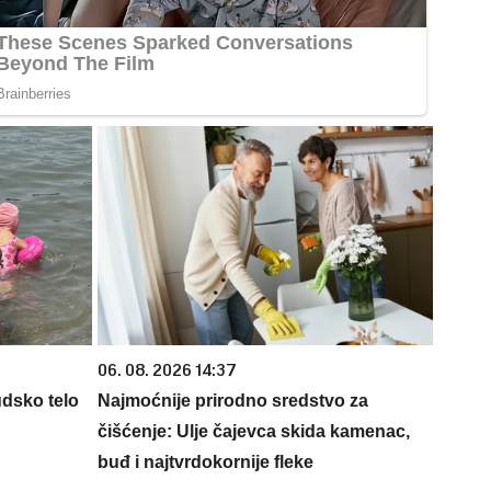
06. 08. 2026 14:37
udsko telo
Najmoćnije prirodno sredstvo za
čišćenje: Ulje čajevca skida kamenac,
buđ i najtvrdokornije fleke