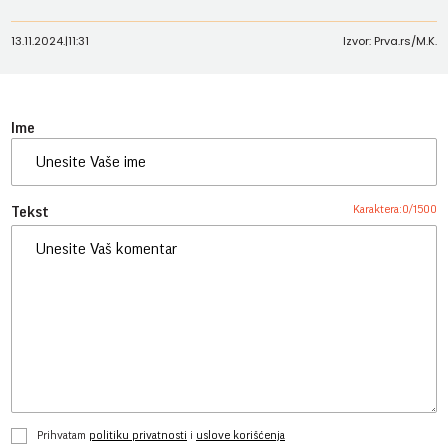
13.11.2024.
|
11:31
Izvor: Prva.rs/M.K.
Ime
Karaktera:
0
/
1500
Tekst
Prihvatam
politiku privatnosti
i
uslove korišćenja