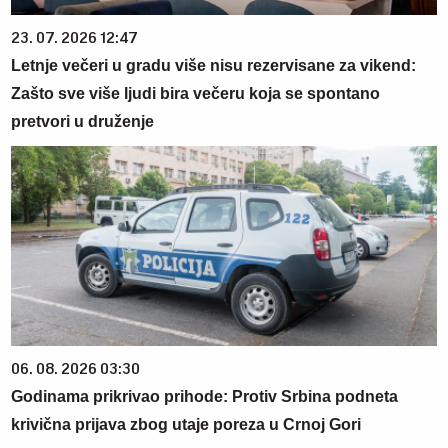
23. 07. 2026 12:47
Letnje večeri u gradu više nisu rezervisane za vikend:
Zašto sve više ljudi bira večeru koja se spontano
pretvori u druženje
06. 08. 2026 03:30
Godinama prikrivao prihode: Protiv Srbina podneta
krivična prijava zbog utaje poreza u Crnoj Gori