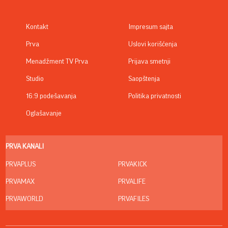
Kontakt
Impresum sajta
Prva
Uslovi korišćenja
Menadžment TV Prva
Prijava smetnji
Studio
Saopštenja
16:9 podešavanja
Politika privatnosti
Oglašavanje
PRVA KANALI
PRVAPLUS
PRVAKICK
PRVAMAX
PRVALIFE
PRVAWORLD
PRVAFILES