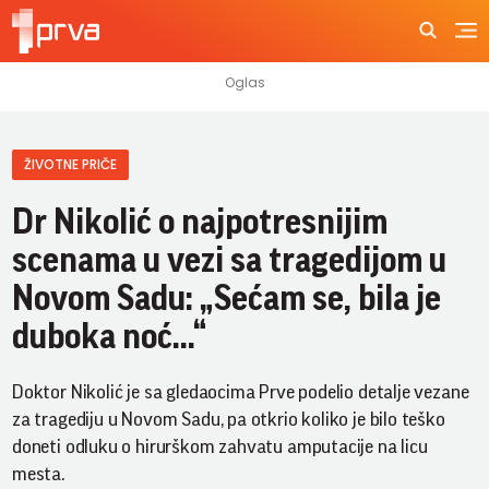
ŽIVOTNE PRIČE
Dr Nikolić o najpotresnijim
scenama u vezi sa tragedijom u
Novom Sadu: „Sećam se, bila je
duboka noć...“
Doktor Nikolić je sa gledaocima Prve podelio detalje vezane
za tragediju u Novom Sadu, pa otkrio koliko je bilo teško
doneti odluku o hirurškom zahvatu amputacije na licu
mesta.