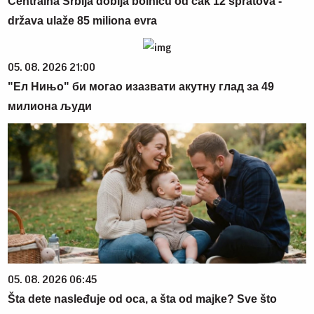
Centralna Srbija dobija bolnicu od čak 12 spratova -
država ulaže 85 miliona evra
05. 08. 2026 21:00
"Ел Нињо" би могао изазвати акутну глад за 49
милиона људи
05. 08. 2026 06:45
Šta dete nasleđuje od oca, a šta od majke? Sve što