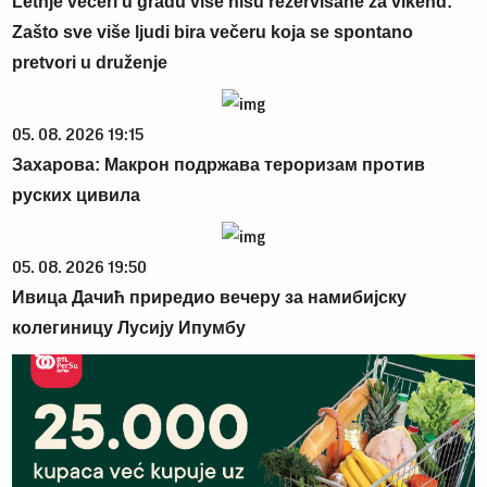
Letnje večeri u gradu više nisu rezervisane za vikend:
Zašto sve više ljudi bira večeru koja se spontano
pretvori u druženje
05. 08. 2026 19:15
Захарова: Макрон подржава тероризам против
руских цивила
05. 08. 2026 19:50
Ивица Дачић приредио вечеру за намибијску
колегиницу Лусију Ипумбу