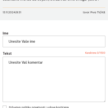
13.11.2024.
|
9:31
Izvor: Prva TV/A.B.
Ime
Karaktera:
0
/
1500
Tekst
Prihvatam
politiku privatnosti
i
uslove korišćenja