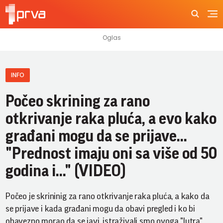
INFO
Počeo skrining za rano
otkrivanje raka pluća, a evo kako
građani mogu da se prijave...
"Prednost imaju oni sa više od 50
godina i..." (VIDEO)
Počeo je skrininig za rano otkrivanje raka pluća, a kako da
se prijave i kada građani mogu da obavi pregled i ko bi
obavezno morao da se javi, istraživali smo ovoga "Jutra".