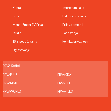
Kontakt
Impresum sajta
Prva
Uslovi korišćenja
Menadžment TV Prva
Prijava smetnji
Studio
Saopštenja
16:9 podešavanja
Politika privatnosti
Oglašavanje
PRVA KANALI
PRVAPLUS
PRVAKICK
PRVAMAX
PRVALIFE
PRVAWORLD
PRVAFILES