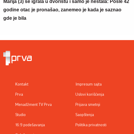
Marija (3) se igrala u dvorištu i samo je nestala: Posle 42
godine otac je pronašao, zanemeo je kada je saznao
gde je bila
Kontakt
Impresum sajta
Prva
Uslovi korišćenja
Menadžment TV Prva
Prijava smetnji
Studio
Saopštenja
16:9 podešavanja
Politika privatnosti