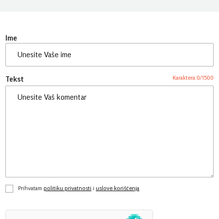
Ime
Karaktera:
0
/
1500
Tekst
Prihvatam
politiku privatnosti
i
uslove korišćenja