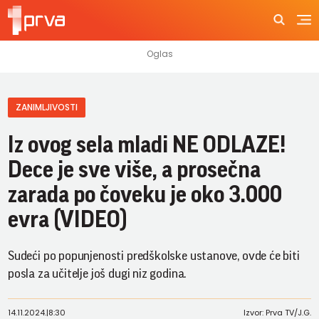
ZANIMLJIVOSTI
Iz ovog sela mladi NE ODLAZE!
Dece je sve više, a prosečna
zarada po čoveku je oko 3.000
evra (VIDEO)
Sudeći po popunjenosti predškolske ustanove, ovde će biti
posla za učitelje još dugi niz godina.
14.11.2024.
|
8:30
Izvor: Prva TV/J.G.