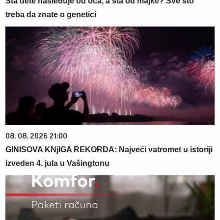
Šta dete nasleđuje od oca, a šta od majke? Sve što
treba da znate o genetici
08. 08. 2026 21:00
GINISOVA KNjIGA REKORDA: Najveći vatromet u istoriji
izveden 4. jula u Vašingtonu