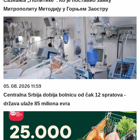
Сазнања „Политике”: Ко је поставио замку
Митрополиту Методију у Горњем Заостру
05. 08. 2026 11:59
Centralna Srbija dobija bolnicu od čak 12 spratova -
država ulaže 85 miliona evra