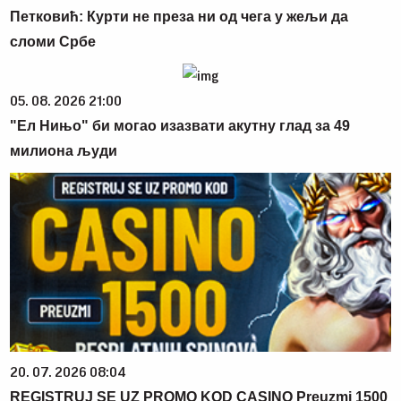
Петковић: Курти не преза ни од чега у жељи да
сломи Србе
05. 08. 2026 21:00
"Ел Нињо" би могао изазвати акутну глад за 49
милиона људи
20. 07. 2026 08:04
REGISTRUJ SE UZ PROMO KOD CASINO Preuzmi 1500