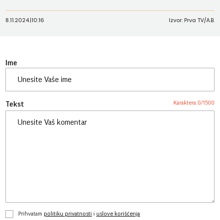
8.11.2024.
|
10:16
Izvor: Prva TV/A.B.
Ime
Karaktera:
0
/
1500
Tekst
Prihvatam
politiku privatnosti
i
uslove korišćenja