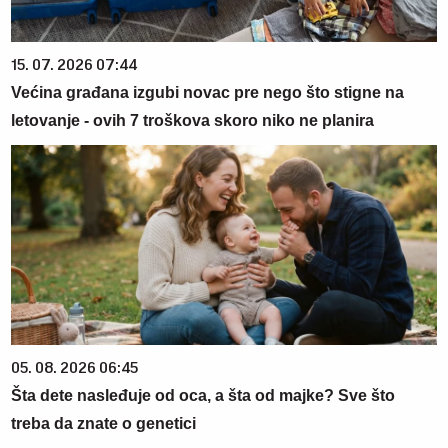
15. 07. 2026 07:44
Većina građana izgubi novac pre nego što stigne na
letovanje - ovih 7 troškova skoro niko ne planira
05. 08. 2026 06:45
Šta dete nasleđuje od oca, a šta od majke? Sve što
treba da znate o genetici