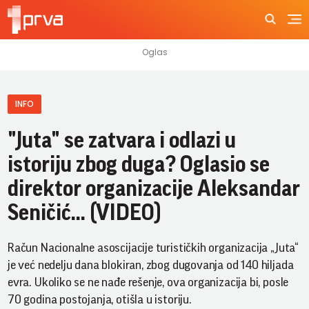
INFO
"Juta" se zatvara i odlazi u
istoriju zbog duga? Oglasio se
direktor organizacije Aleksandar
Seničić... (VIDEO)
Račun Nacionalne asoscijacije turističkih organizacija „Juta“
je već nedelju dana blokiran, zbog dugovanja od 140 hiljada
evra. Ukoliko se ne nađe rešenje, ova organizacija bi, posle
70 godina postojanja, otišla u istoriju.