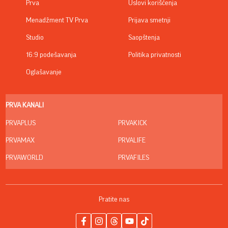
Prva
Uslovi korišćenja
Menadžment TV Prva
Prijava smetnji
Studio
Saopštenja
16:9 podešavanja
Politika privatnosti
Oglašavanje
PRVA KANALI
PRVAPLUS
PRVAKICK
PRVAMAX
PRVALIFE
PRVAWORLD
PRVAFILES
Pratite nas