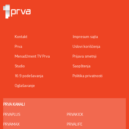
Kontakt
Impresum sajta
Prva
Uslovi korišćenja
Menadžment TV Prva
Prijava smetnji
Studio
Saopštenja
16:9 podešavanja
Politika privatnosti
Oglašavanje
PRVA KANALI
PRVAPLUS
PRVAKICK
PRVAMAX
PRVALIFE