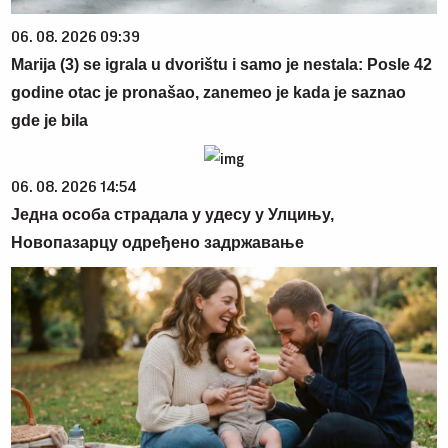
06. 08. 2026 09:39
Marija (3) se igrala u dvorištu i samo je nestala: Posle 42
godine otac je pronašao, zanemeo je kada je saznao
gde je bila
06. 08. 2026 14:54
Једна особа страдала у удесу у Улцињу,
Новопазарцу одређено задржавање