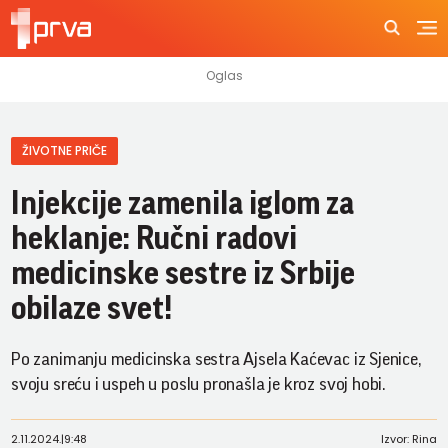
ŽIVOTNE PRIČE
Injekcije zamenila iglom za
heklanje: Ručni radovi
medicinske sestre iz Srbije
obilaze svet!
Po zanimanju medicinska sestra Ajsela Kaćevac iz Sjenice,
svoju sreću i uspeh u poslu pronašla je kroz svoj hobi.
2.11.2024.
|
9:48
Izvor: Rina