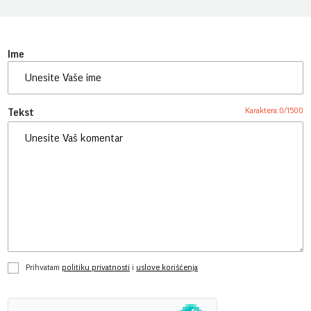
Ime
Karaktera:
0
/
1500
Tekst
Prihvatam
politiku privatnosti
i
uslove korišćenja