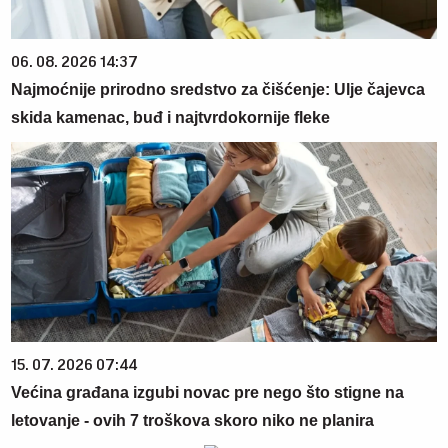
06. 08. 2026 14:37
Najmoćnije prirodno sredstvo za čišćenje: Ulje čajevca
skida kamenac, buđ i najtvrdokornije fleke
15. 07. 2026 07:44
Većina građana izgubi novac pre nego što stigne na
letovanje - ovih 7 troškova skoro niko ne planira