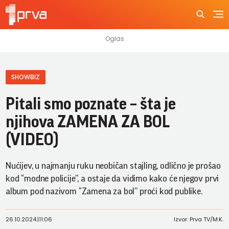
SHOWBIZ
Pitali smo poznate – šta je
njihova ZAMENA ZA BOL
(VIDEO)
Nućijev, u najmanju ruku neobičan stajling, odlično je prošao
kod “modne policije”, a ostaje da vidimo kako će njegov prvi
album pod nazivom “Zamena za bol” proći kod publike.
26.10.2024.
|
11:06
Izvor: Prva TV/M.K.