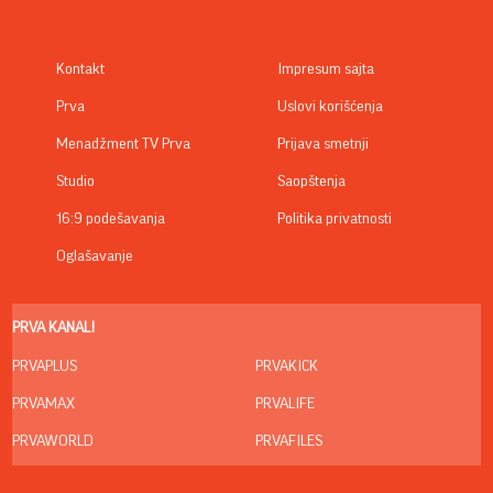
Kontakt
Impresum sajta
Prva
Uslovi korišćenja
Menadžment TV Prva
Prijava smetnji
Studio
Saopštenja
16:9 podešavanja
Politika privatnosti
Oglašavanje
PRVA KANALI
PRVAPLUS
PRVAKICK
PRVAMAX
PRVALIFE
PRVAWORLD
PRVAFILES