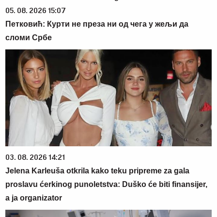
05. 08. 2026 15:07
Петковић: Курти не преза ни од чега у жељи да
сломи Србе
03. 08. 2026 14:21
Jelena Karleuša otkrila kako teku pripreme za gala
proslavu ćerkinog punoletstva: Duško će biti finansijer,
a ja organizator