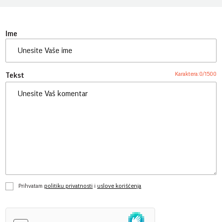
Ime
Karaktera:
0
/
1500
Tekst
Prihvatam
politiku privatnosti
i
uslove korišćenja