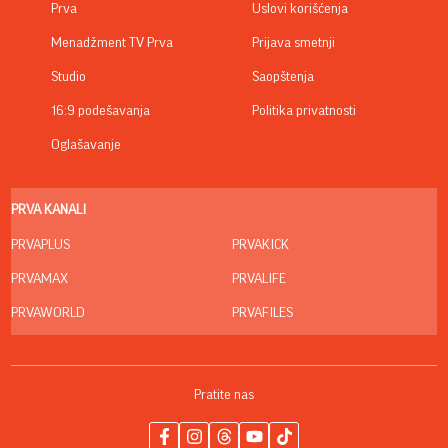
Prva
Uslovi korišćenja
Menadžment TV Prva
Prijava smetnji
Studio
Saopštenja
16:9 podešavanja
Politika privatnosti
Oglašavanje
PRVA KANALI
PRVAPLUS
PRVAKICK
PRVAMAX
PRVALIFE
PRVAWORLD
PRVAFILES
Pratite nas