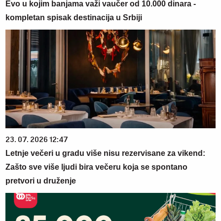
Evo u kojim banjama važi vaučer od 10.000 dinara -
kompletan spisak destinacija u Srbiji
23. 07. 2026 12:47
Letnje večeri u gradu više nisu rezervisane za vikend:
Zašto sve više ljudi bira večeru koja se spontano
pretvori u druženje