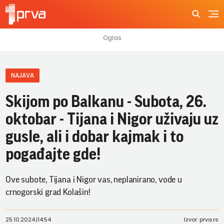
NAJAVA
Skijom po Balkanu - Subota, 26.
oktobar - Tijana i Nigor uživaju uz
gusle, ali i dobar kajmak i to
pogađajte gde!
Ove subote, Tijana i Nigor vas, neplanirano, vode u
crnogorski grad Kolašin!
25.10.2024.
|
14:54
Izvor: prva.rs