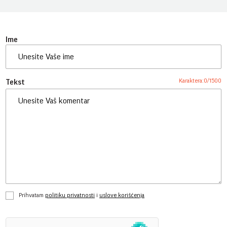
Ime
Karaktera:
0
/
1500
Tekst
Prihvatam
politiku privatnosti
i
uslove korišćenja