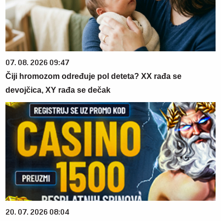
07. 08. 2026 09:47
Čiji hromozom određuje pol deteta? XX rađa se
devojčica, XY rađa se dečak
20. 07. 2026 08:04