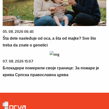
05. 08. 2026 06:45
Šta dete nasleđuje od oca, a šta od majke? Sve što
treba da znate o genetici
07. 08. 2026 15:07
Блокадери померили своје границе: За пожаре је
крива Српска православна црква