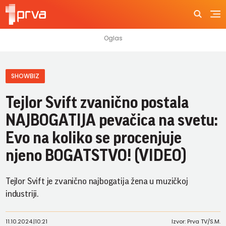
SHOWBIZ
Tejlor Svift zvanično postala
NAJBOGATIJA pevačica na svetu:
Evo na koliko se procenjuje
njeno BOGATSTVO! (VIDEO)
Tejlor Svift je zvanično najbogatija žena u muzičkoj
industriji.
11.10.2024.
|
10:21
Izvor: Prva TV/S.M.