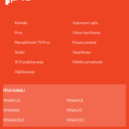
Kontakt
Impresum sajta
Prva
Uslovi korišćenja
Menadžment TV Prva
Prijava smetnji
Studio
Saopštenja
16:9 podešavanja
Politika privatnosti
Oglašavanje
PRVA KANALI
PRVAPLUS
PRVAKICK
PRVAMAX
PRVALIFE
PRVAWORLD
PRVAFILES