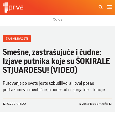
ZANIMLJIVOSTI
Smešne, zastrašujuće i čudne:
Izjave putnika koje su ŠOKIRALE
STJUARDESU! (VIDEO)
Putovanje po svetu jeste uzbudljivo, ali ovaj posao
podrazumeva i neobične, a ponekad i neprijatne situacije.
12.10.2024.
|
15:00
Izvor: 24sedam.rs/A. M.