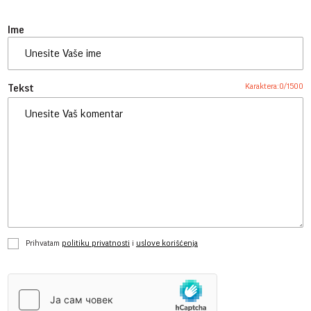
Ime
Karaktera:
0
/
1500
Tekst
Prihvatam
politiku privatnosti
i
uslove korišćenja