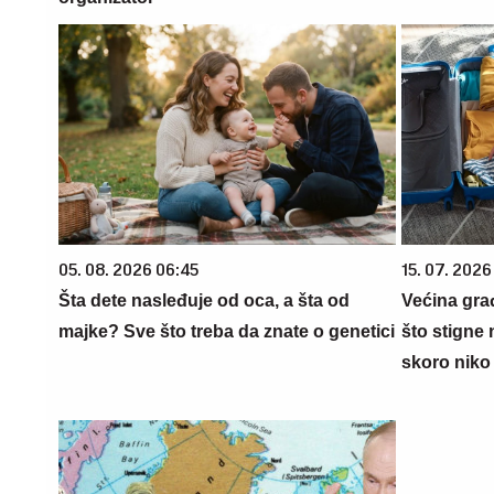
05. 08. 2026 06:45
15. 07. 2026
Šta dete nasleđuje od oca, a šta od
Većina gra
majke? Sve što treba da znate o genetici
što stigne 
skoro niko 