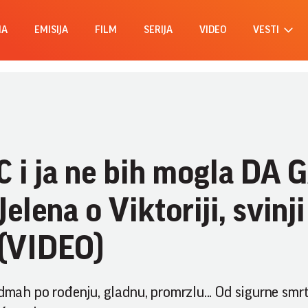
MA
EMISIJA
FILM
SERIJA
VIDEO
VESTI
 i ja ne bih mogla DA 
lena o Viktoriji, svinji
. (VIDEO)
dmah po rođenju, gladnu, promrzlu... Od sigurne smrt