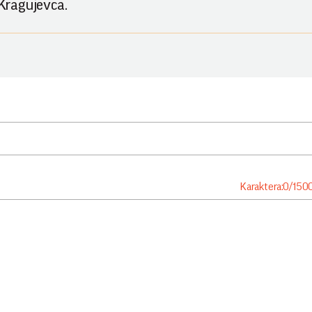
 Kragujevca.
Karaktera:
0
/
150