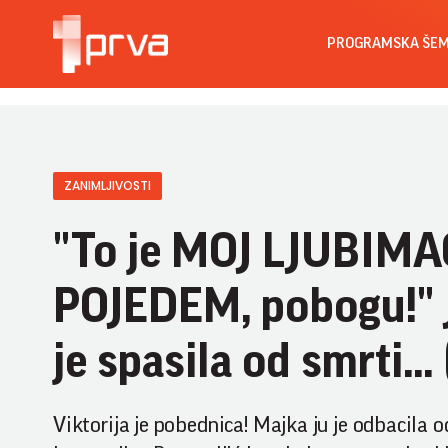
PROGRAMSKA ŠE
ZANIMLJIVOSTI
"To je MOJ LJUBIMAC
POJEDEM, pobogu!" Je
je spasila od smrti..
Viktorija je pobednica! Majka ju je odbacila o