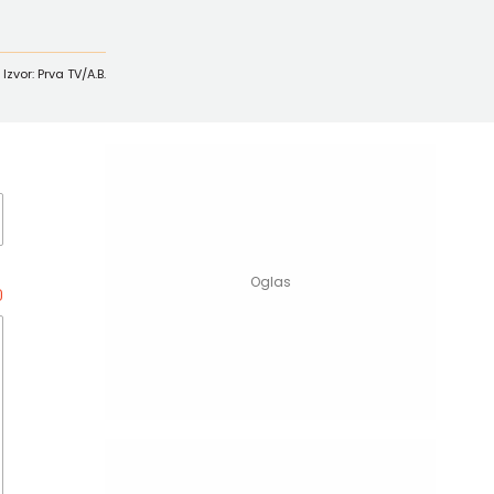
Izvor: Prva TV/A.B.
0