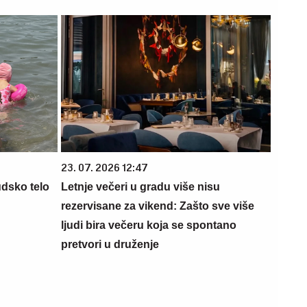
23. 07. 2026 12:47
udsko telo
Letnje večeri u gradu više nisu
rezervisane za vikend: Zašto sve više
ljudi bira večeru koja se spontano
pretvori u druženje