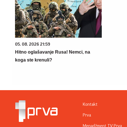
05. 08. 2026 21:59
Hitno oglašavanje Rusa! Nemci, na
koga ste krenuli?
Kontakt
Prva
Menadžment TV Prva