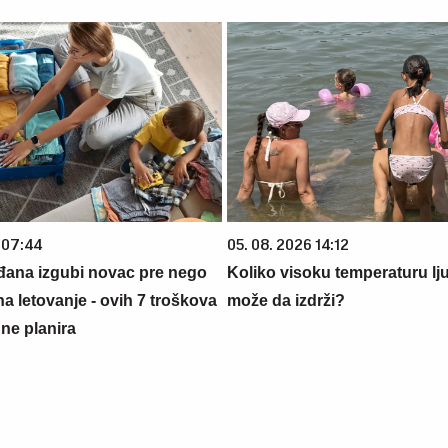
 07:44
05. 08. 2026 14:12
đana izgubi novac pre nego
Koliko visoku temperaturu lj
na letovanje - ovih 7 troškova
može da izdrži?
ne planira