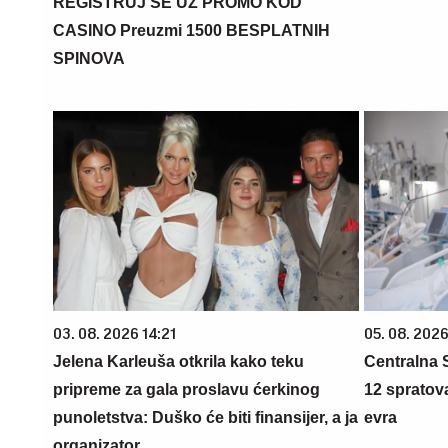
REGISTRUJ SE UZ PROMO KOD
CASINO Preuzmi 1500 BESPLATNIH
SPINOVA
03. 08. 2026 14:21
05. 08. 2026
Jelena Karleuša otkrila kako teku
Centralna S
pripreme za gala proslavu ćerkinog
12 spratova
punoletstva: Duško će biti finansijer, a ja
evra
organizator