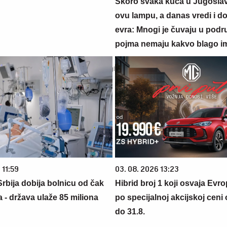
Skoro svaka kuća u Jugoslavij
ovu lampu, a danas vredi i do
evra: Mnogi je čuvaju u podr
pojma nemaju kakvo blago i
 11:59
03. 08. 2026 13:23
rbija dobija bolnicu od čak
Hibrid broj 1 koji osvaja Evr
 - država ulaže 85 miliona
po specijalnoj akcijskoj ceni
do 31.8.