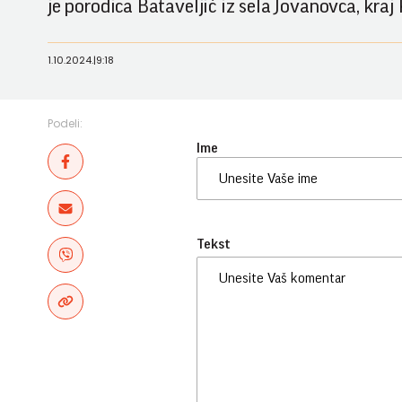
je porodica Bataveljić iz sela Jovanovca, kraj
1.10.2024.
|
9:18
Podeli:
Ime
Tekst