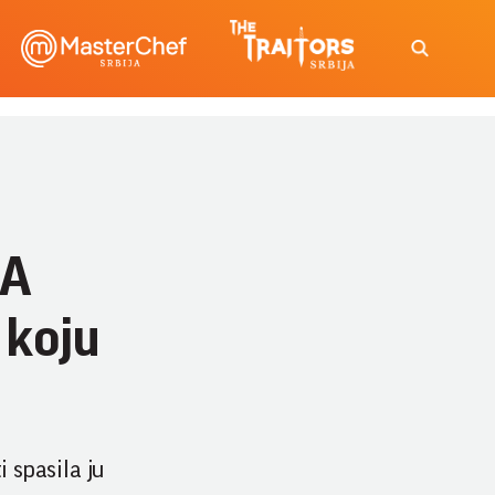
GA
 koju
i spasila ju