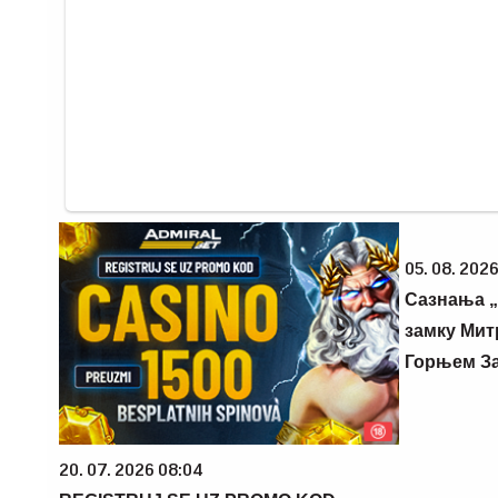
05. 08. 2026
Сазнања „
замку Мит
Горњем З
20. 07. 2026 08:04