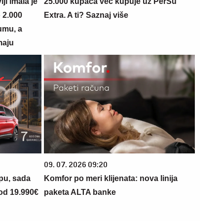
i imala je
25.000 kupaca već kupuje uz PerSu
 2.000
Extra. A ti? Saznaj više
umu, a
maju
09. 07. 2026 09:20
opu, sada
Komfor po meri klijenata: nova linija
 od 19.990€
paketa ALTA banke