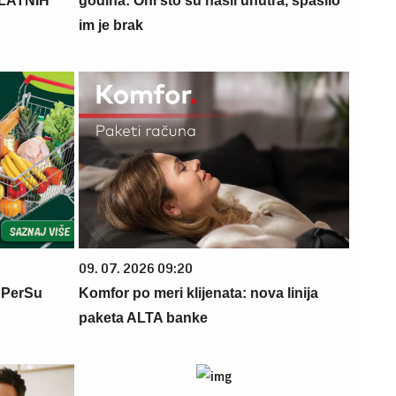
PLATNIH
godina: Oni što su našli unutra, spasilo
im je brak
09. 07. 2026 09:20
 PerSu
Komfor po meri klijenata: nova linija
paketa ALTA banke