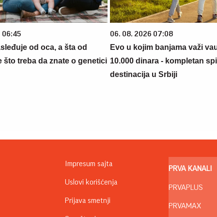
6 06:45
06. 08. 2026 07:08
sleđuje od oca, a šta od
Evo u kojim banjama važi va
što treba da znate o genetici
10.000 dinara - kompletan sp
destinacija u Srbiji
Impresum sajta
PRVA KANALI
Uslovi korišćenja
PRVAPLUS
Prijava smetnji
PRVAMAX