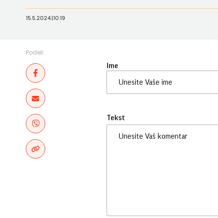
15.5.2024.
|
10:19
Podeli:
Ime
Tekst