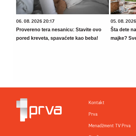
06. 08. 2026 20:17
05. 08. 202
Provereno tera nesanicu: Stavite ovo
Šta dete na
pored kreveta, spavaćete kao beba!
majke? Sve 
Kontakt
Prva
Menadžment TV Prva