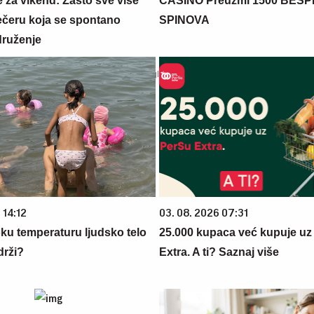
 za vikend: Zašto sve više
CASINO Preuzmi 1500 BES
večeru koja se spontano
SPINOVA
druženje
 14:12
03. 08. 2026 07:31
oku temperaturu ljudsko telo
25.000 kupaca već kupuje uz
drži?
Extra. A ti? Saznaj više