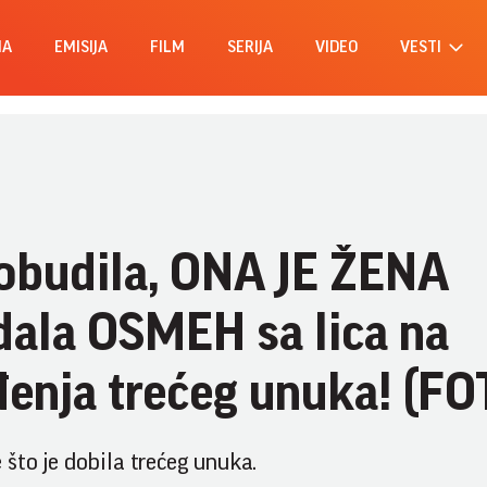
MA
EMISIJA
FILM
SERIJA
VIDEO
VESTI
obudila, ONA JE ŽENA
dala OSMEH sa lica na
enja trećeg unuka! (FO
što je dobila trećeg unuka.