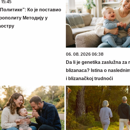
 15:45
Политике”: Ко је поставио
рополиту Методију у
аостру
06. 08. 2026 06:38
Da li je genetika zaslužna za 
blizanaca? Istina o nasledni
i blizanačkoj trudnoći