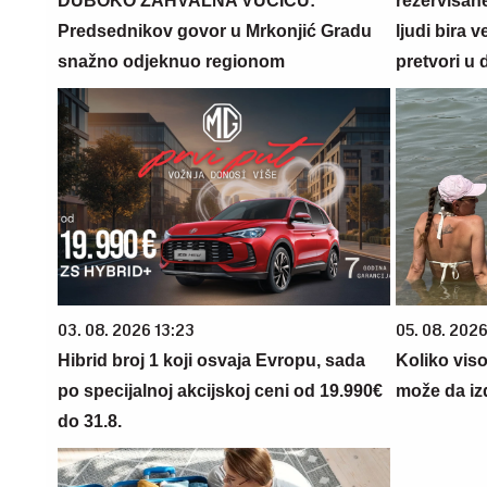
DUBOKO ZAHVALNA VUČIĆU:
rezervisane
Predsednikov govor u Mrkonjić Gradu
ljudi bira 
snažno odjeknuo regionom
pretvori u 
03. 08. 2026 13:23
05. 08. 2026
Hibrid broj 1 koji osvaja Evropu, sada
Koliko vis
po specijalnoj akcijskoj ceni od 19.990€
može da iz
do 31.8.