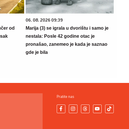
06. 08. 2026 09:39
učer od
Marija (3) se igrala u dvorištu i samo je
isak
nestala: Posle 42 godine otac je
pronašao, zanemeo je kada je saznao
gde je bila
Pratite nas