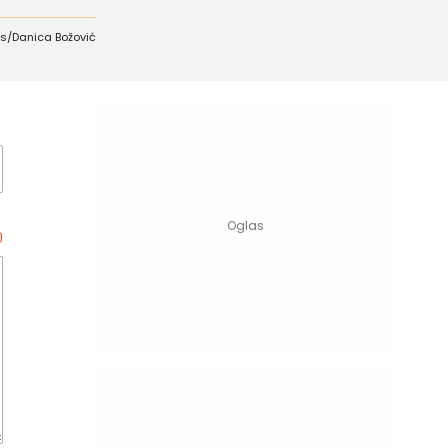
c.rs/Danica Božović
0