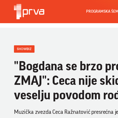
PROGRAMSKA ŠE
SHOWBIZ
"Bogdana se brzo pr
ZMAJ": Ceca nije ski
veselju povodom rođ
Muzička zvezda Ceca Ražnatović presrećna je 