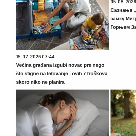
05. 08. 2026
Сазнања „
замку Мит
Горњем З
15. 07. 2026 07:44
Većina građana izgubi novac pre nego
što stigne na letovanje - ovih 7 troškova
skoro niko ne planira