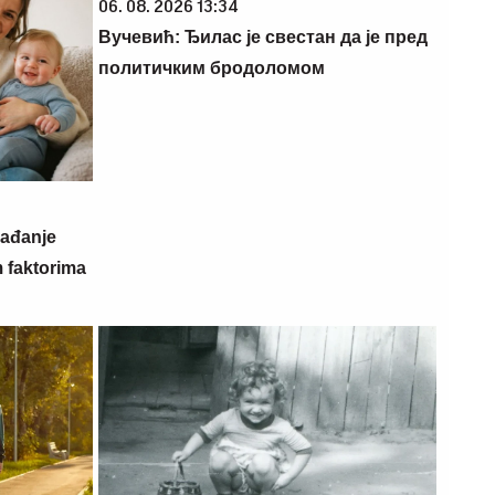
06. 08. 2026 13:34
Вучевић: Ђилас је свестан да је пред
политичким бродоломом
rađanje
m faktorima