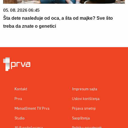
05. 08. 2026 06:45
Šta dete nasleđuje od oca, a šta od majke? Sve što
treba da znate o genetici
Kontakt
Impresum sajta
Prva
Uslovi korišćenja
Menadžment TV Prva
Prijava smetnji
Studio
Saopštenja