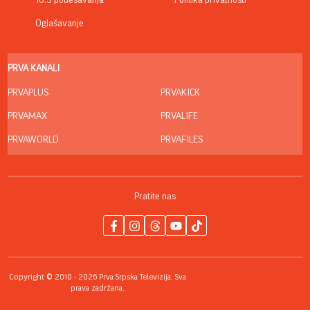
16:9 podešavanja
Politika privatnosti
Oglašavanje
PRVA KANALI
PRVAPLUS
PRVAKICK
PRVAMAX
PRVALIFE
PRVAWORLD
PRVAFILES
Pratite nas
Copyright © 2010 - 2026 Prva Srpska Televizija. Sva
prava zadržana.