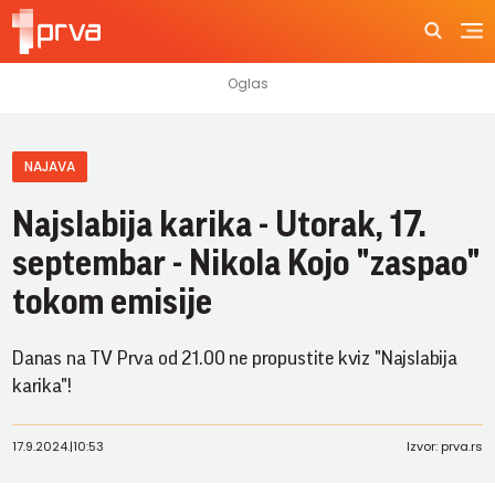
NAJAVA
Najslabija karika - Utorak, 17.
septembar - Nikola Kojo "zaspao"
tokom emisije
Danas na TV Prva od 21.00 ne propustite kviz "Najslabija
karika"!
17.9.2024.
|
10:53
Izvor: prva.rs