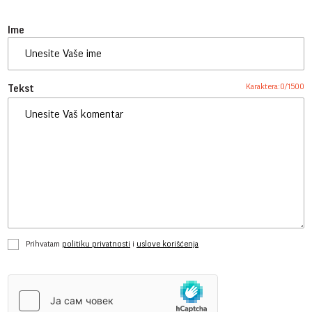
Ime
Karaktera:
0
/
1500
Tekst
Prihvatam
politiku privatnosti
i
uslove korišćenja