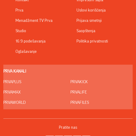
Prva
Uslovi korišćenja
Menadžment TV Prva
Prijava smetnji
Studio
Saopštenja
16:9 podešavanja
Politika privatnosti
Oglašavanje
PRVA KANALI
PRVAPLUS
PRVAKICK
PRVAMAX
PRVALIFE
PRVAWORLD
PRVAFILES
Pratite nas