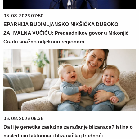
06. 08. 2026 07:50
EPARHIJA BUDIMLjANSKO-NIKŠIĆKA DUBOKO
ZAHVALNA VUČIĆU: Predsednikov govor u Mrkonjić
Gradu snažno odjeknuo regionom
06. 08. 2026 06:38
Da li je genetika zaslužna za rađanje blizanaca? Istina o
naslednim faktorima i blizanačkoj trudnoći