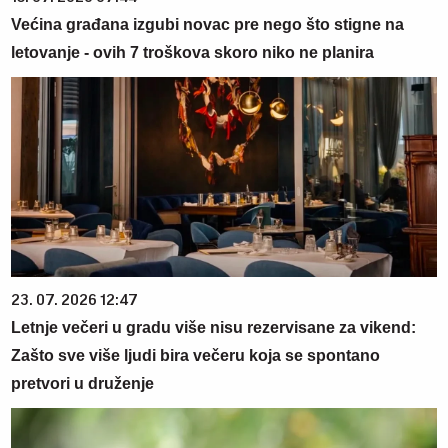
Većina građana izgubi novac pre nego što stigne na
letovanje - ovih 7 troškova skoro niko ne planira
23. 07. 2026 12:47
Letnje večeri u gradu više nisu rezervisane za vikend:
Zašto sve više ljudi bira večeru koja se spontano
pretvori u druženje