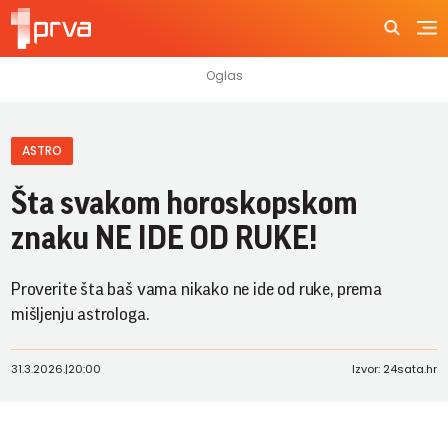
ASTRO
Šta svakom horoskopskom
znaku NE IDE OD RUKE!
Proverite šta baš vama nikako ne ide od ruke, prema
mišljenju astrologa.
31.3.2026.
|
20:00
Izvor: 24sata.hr