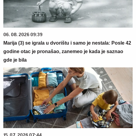
06. 08. 2026 09:39
Marija (3) se igrala u dvorištu i samo je nestala: Posle 42
godine otac je pronašao, zanemeo je kada je saznao
gde je bila
15. 07. 2026 07:44