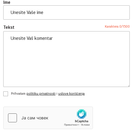
Ime
Karaktera:
0
/
1500
Tekst
Prihvatam
politiku privatnosti
i
uslove korišćenja