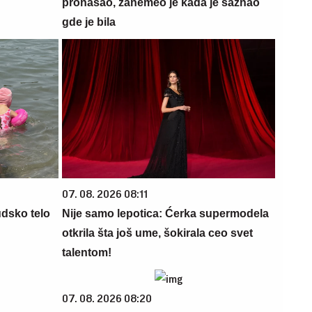
pronašao, zanemeo je kada je saznao
gde je bila
07. 08. 2026 08:11
udsko telo
Nije samo lepotica: Ćerka supermodela
otkrila šta još ume, šokirala ceo svet
talentom!
07. 08. 2026 08:20