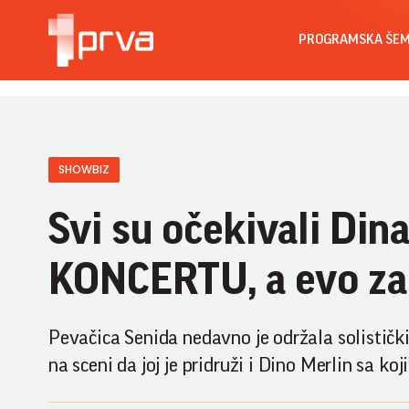
PROGRAMSKA ŠE
SHOWBIZ
Svi su očekivali Din
KONCERTU, a evo zaš
Pevačica Senida nedavno je održala solistički
na sceni da joj je pridruži i Dino Merlin sa ko