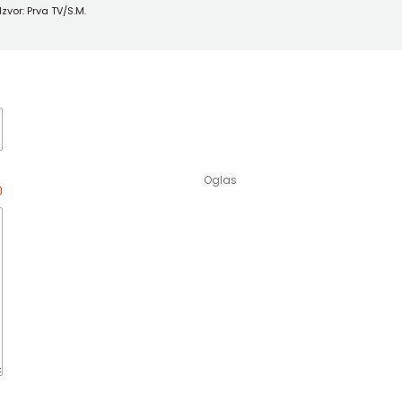
Izvor: Prva TV/S.M.
0