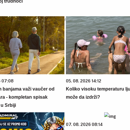
oj trudnoći
6 07:08
05. 08. 2026 14:12
m banjama važi vaučer od
Koliko visoku temperaturu lj
ara - kompletan spisak
može da izdrži?
u Srbiji
07. 08. 2026 08:14