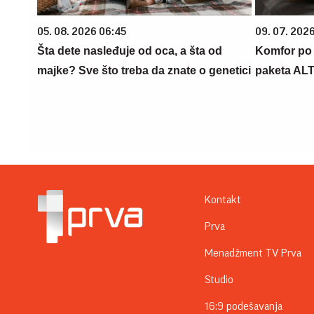
05. 08. 2026 06:45
09. 07. 202
Šta dete nasleđuje od oca, a šta od
Komfor po m
majke? Sve što treba da znate o genetici
paketa AL
Kontakt
Prva
Menadžment TV Prva
Studio
16:9 podešavanja