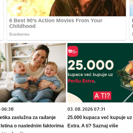
6 06:38
03. 08. 2026 07:31
netika zaslužna za rađanje
25.000 kupaca već kupuje uz
 Istina o naslednim faktorima
Extra. A ti? Saznaj više