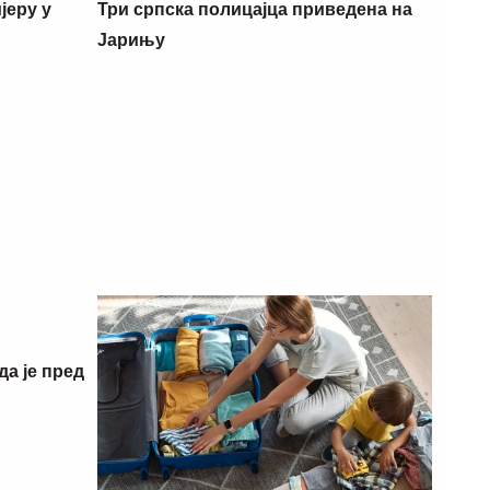
јеру у
Три српска полицајца приведена на
Јарињу
да је пред