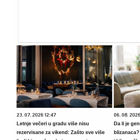
23. 07. 2026 12:47
06. 08. 202
Letnje večeri u gradu više nisu
Da li je ge
rezervisane za vikend: Zašto sve više
blizanaca?