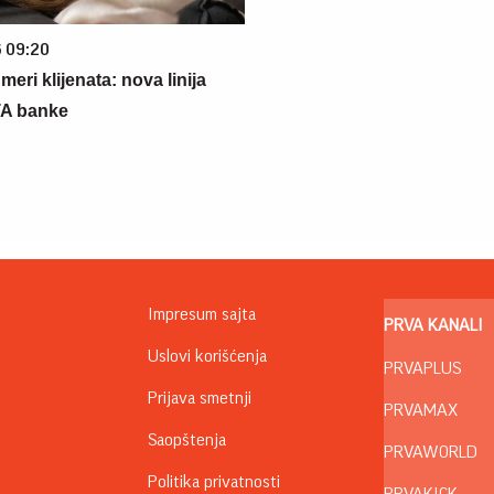
6 09:20
eri klijenata: nova linija
TA banke
Impresum sajta
PRVA KANALI
Uslovi korišćenja
PRVAPLUS
Prijava smetnji
PRVAMAX
Saopštenja
PRVAWORLD
Politika privatnosti
PRVAKICK