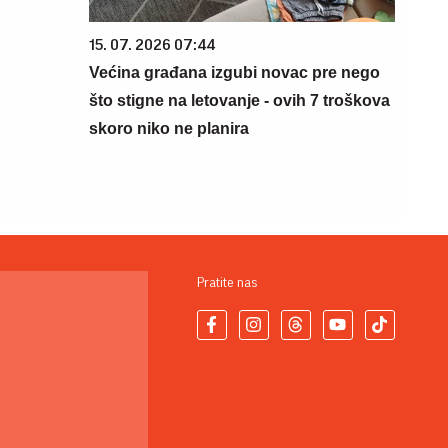
15. 07. 2026 07:44
Većina građana izgubi novac pre nego
što stigne na letovanje - ovih 7 troškova
skoro niko ne planira
Pratite nas