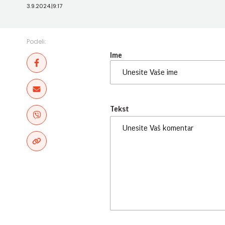
3.9.2024.
|
9:17
Podeli:
Ime
Tekst