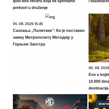
ljudi bira večeru koja se spontano
i blizanačk
pretvori u druženje
05. 08. 2026 15:45
Сазнања „Политике”: Ко је поставио
замку Митрополиту Методију у
Горњем Заостру
06. 08. 202
Evo u koji
10.000 din
destinacija 