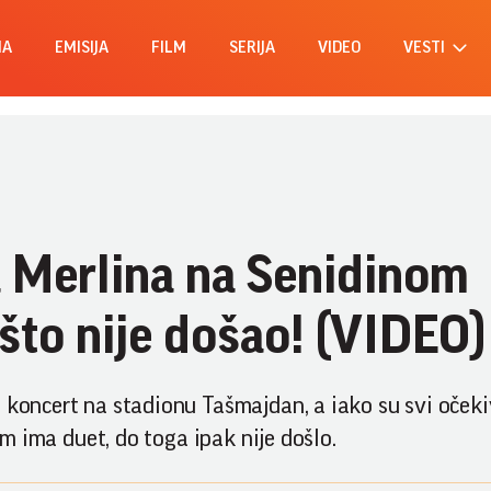
MA
EMISIJA
FILM
SERIJA
VIDEO
VESTI
a Merlina na Senidinom
to nije došao! (VIDEO)
 koncert na stadionu Tašmajdan, a iako su svi očeki
jim ima duet, do toga ipak nije došlo.