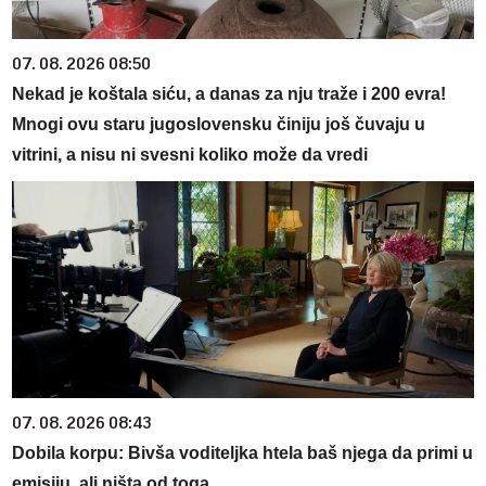
07. 08. 2026 08:50
Nekad je koštala siću, a danas za nju traže i 200 evra!
Mnogi ovu staru jugoslovensku činiju još čuvaju u
vitrini, a nisu ni svesni koliko može da vredi
07. 08. 2026 08:43
Dobila korpu: Bivša voditeljka htela baš njega da primi u
emisiju, ali ništa od toga