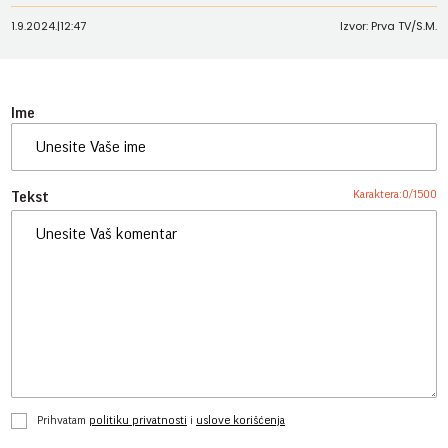
1.9.2024.
|
12:47
Izvor: Prva TV/S.M.
Ime
Karaktera:
0
/
1500
Tekst
Prihvatam
politiku privatnosti
i
uslove korišćenja