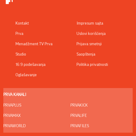
Kontakt
Impresum sajta
Prva
Uslovi korišćenja
Menadžment TV Prva
Prijava smetnji
Studio
Saopštenja
16:9 podešavanja
Politika privatnosti
Oglašavanje
PRVA KANALI
PRVAPLUS
PRVAKICK
PRVAMAX
PRVALIFE
PRVAWORLD
PRVAFILES