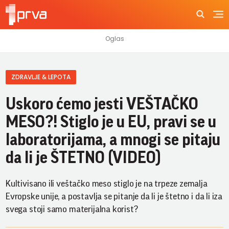
ZDRAVLJE & LEPOTA
Uskoro ćemo jesti VEŠTAČKO
MESO?! Stiglo je u EU, pravi se u
laboratorijama, a mnogi se pitaju
da li je ŠTETNO (VIDEO)
Kultivisano ili veštačko meso stiglo je na trpeze zemalja
Evropske unije, a postavlja se pitanje da li je štetno i da li iza
svega stoji samo materijalna korist?