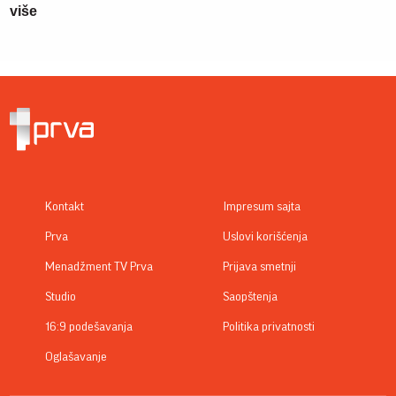
više
Kontakt
Impresum sajta
Prva
Uslovi korišćenja
Menadžment TV Prva
Prijava smetnji
Studio
Saopštenja
16:9 podešavanja
Politika privatnosti
Oglašavanje