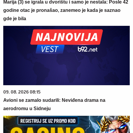
Marija (3) se igrala u dvorištu i samo je nestala: Posle 42
godine otac je pronašao, zanemeo je kada je saznao
gde je bila
09. 08. 2026 08:15
Avioni se zamalo sudarili: Neviđena drama na
aerodromu u Sidneju