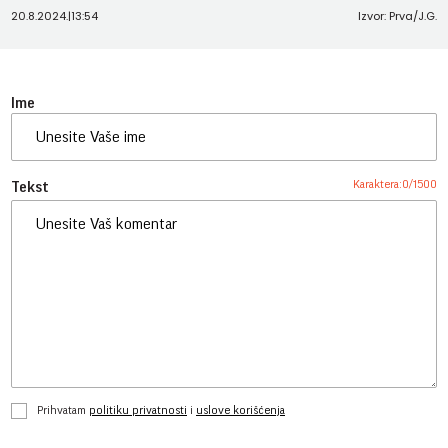
20.8.2024.
|
13:54
Izvor: Prva/J.G.
Ime
Karaktera:
0
/
1500
Tekst
Prihvatam
politiku privatnosti
i
uslove korišćenja