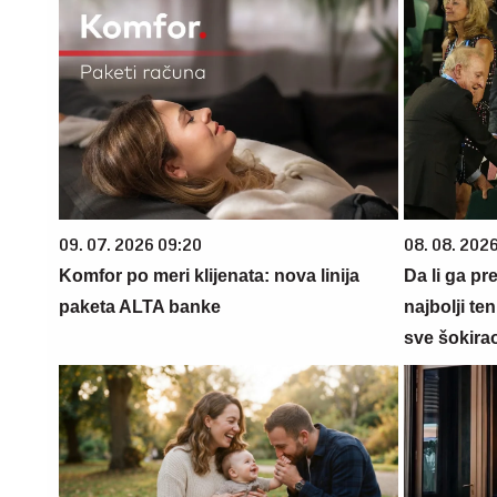
09. 07. 2026 09:20
08. 08. 2026
Komfor po meri klijenata: nova linija
Da li ga pr
paketa ALTA banke
najbolji te
sve šokira