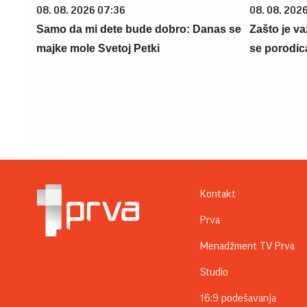
08. 08. 2026 07:36
08. 08. 2026
Samo da mi dete bude dobro: Danas se
Zašto je va
majke mole Svetoj Petki
se porodic
Kontakt
Prva
Menadžment TV Prva
Studio
16:9 podešavanja