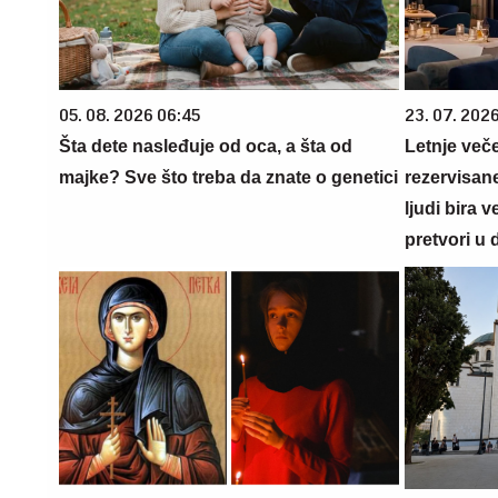
05. 08. 2026 06:45
23. 07. 202
Šta dete nasleđuje od oca, a šta od
Letnje veče
majke? Sve što treba da znate o genetici
rezervisane
ljudi bira 
pretvori u 