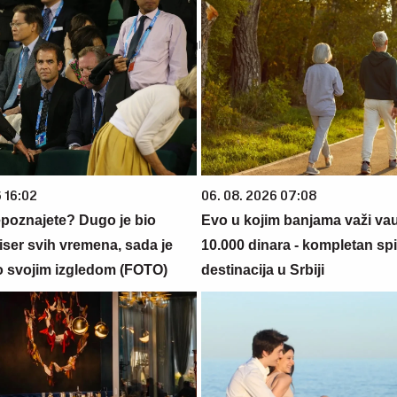
 16:02
06. 08. 2026 07:08
epoznajete? Dugo je bio
Evo u kojim banjama važi va
niser svih vremena, sada je
10.000 dinara - kompletan sp
o svojim izgledom (FOTO)
destinacija u Srbiji