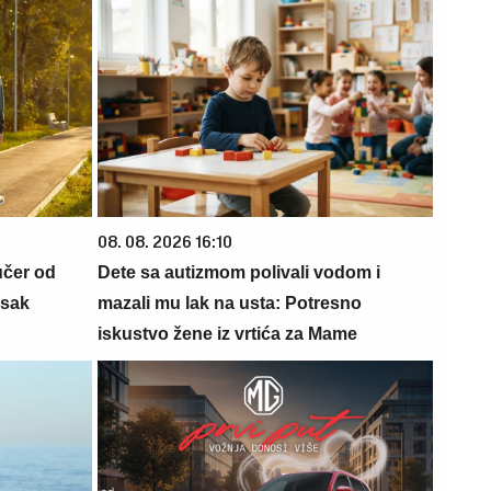
08. 08. 2026 16:10
učer od
Dete sa autizmom polivali vodom i
isak
mazali mu lak na usta: Potresno
iskustvo žene iz vrtića za Mame