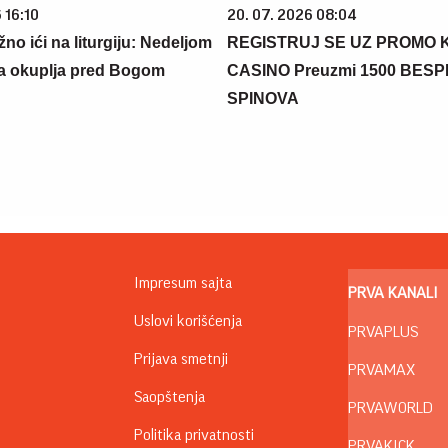
 16:10
20. 07. 2026 08:04
žno ići na liturgiju: Nedeljom
REGISTRUJ SE UZ PROMO 
a okuplja pred Bogom
CASINO Preuzmi 1500 BES
SPINOVA
Impresum sajta
PRVA KANALI
Uslovi korišćenja
PRVAPLUS
Prijava smetnji
PRVAMAX
Saopštenja
PRVAWORLD
Politika privatnosti
PRVAKICK