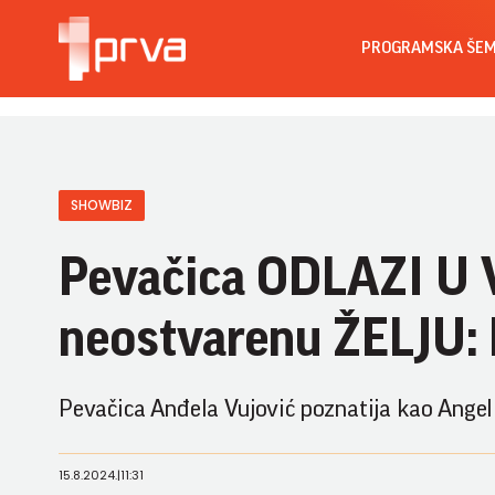
PROGRAMSKA ŠE
SHOWBIZ
Pevačica ODLAZI U V
neostvarenu ŽELJU: D
Pevačica Anđela Vujović poznatija kao Angeli
15.8.2024.
|
11:31