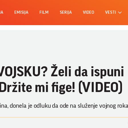
MA
EMISIJA
FILM
SERIJA
VIDEO
VESTI
OJSKU? Želi da ispuni
ržite mi fige! (VIDEO)
na, donela je odluku da ode na služenje vojnog roka