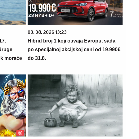
03. 08. 2026 13:23
17.
Hibrid broj 1 koji osvaja Evropu, sada
druge
po specijalnoj akcijskoj ceni od 19.990€
nak moraće
do 31.8.