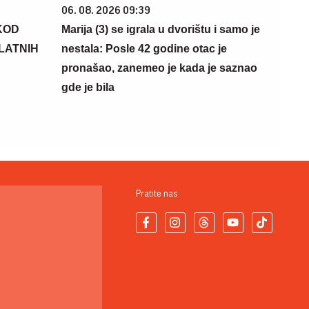
06. 08. 2026 09:39
KOD
Marija (3) se igrala u dvorištu i samo je
PLATNIH
nestala: Posle 42 godine otac je
pronašao, zanemeo je kada je saznao
gde je bila
Pratite nas