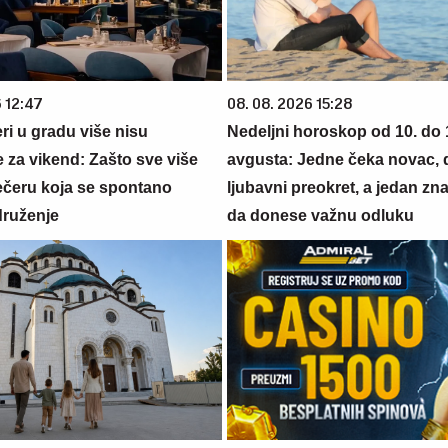
6 12:47
08. 08. 2026 15:28
ri u gradu više nisu
Nedeljni horoskop od 10. do 
 za vikend: Zašto sve više
avgusta: Jedne čeka novac, 
večeru koja se spontano
ljubavni preokret, a jedan z
druženje
da donese važnu odluku