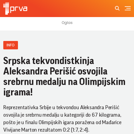
INFO
Srpska tekvondistkinja
Aleksandra Perišić osvojila
srebrnu medalju na Olimpijskim
igrama!
Reprezentativka Srbije u tekvondou Aleksandra Perišić
osvojila je srebrnu medalju u kategoriji do 67 kilograma,
pošto je u finalu Olimpijskih igara poražena od Mađarice
Vivijane Marton rezultatom 0:2 (1:7, 2:4).