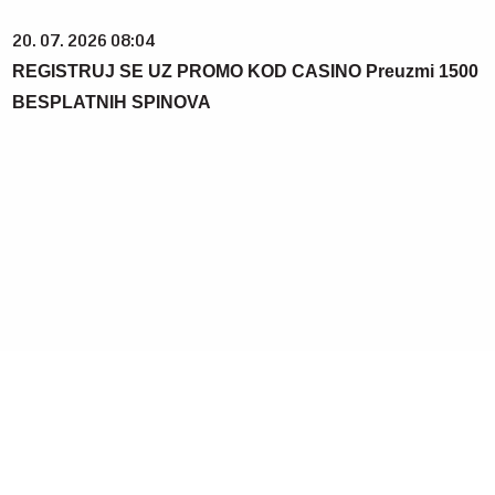
20. 07. 2026 08:04
REGISTRUJ SE UZ PROMO KOD CASINO Preuzmi 1500
BESPLATNIH SPINOVA
03. 08. 2026 13:23
Hibrid broj 1 koji osvaja Evropu, sada po specijalnoj
akcijskoj ceni od 19.990€ do 31.8.