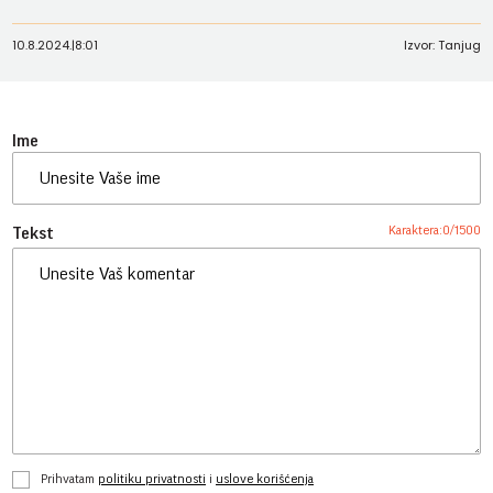
10.8.2024.
|
8:01
Izvor: Tanjug
Ime
Karaktera:
0
/
1500
Tekst
Prihvatam
politiku privatnosti
i
uslove korišćenja