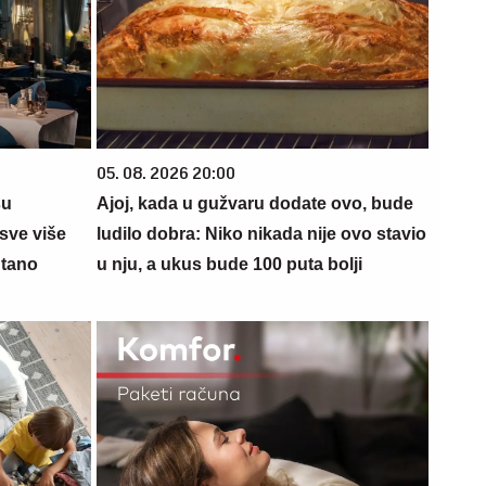
05. 08. 2026 20:00
su
Ajoj, kada u gužvaru dodate ovo, bude
sve više
ludilo dobra: Niko nikada nije ovo stavio
ntano
u nju, a ukus bude 100 puta bolji