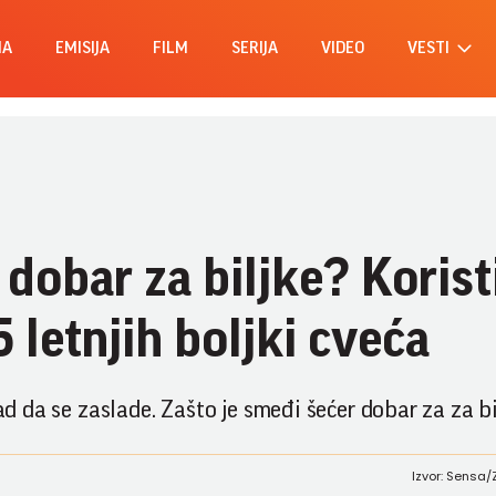
MA
EMISIJA
FILM
SERIJA
VIDEO
VESTI
 dobar za biljke? Korist
5 letnjih boljki cveća
kad da se zaslade. Zašto je smeđi šećer dobar za za b
Izvor: Sensa/