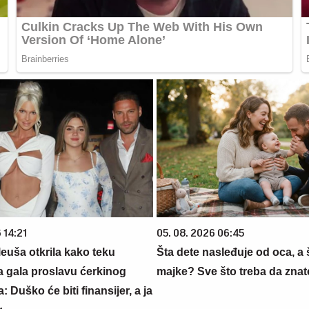
 14:21
05. 08. 2026 06:45
euša otkrila kako teku
Šta dete nasleđuje od oca, a 
a gala proslavu ćerkinog
majke? Sve što treba da znate
: Duško će biti finansijer, a ja