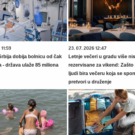
 11:59
23. 07. 2026 12:47
rbija dobija bolnicu od čak
Letnje večeri u gradu više ni
 - država ulaže 85 miliona
rezervisane za vikend: Zašto 
ljudi bira večeru koja se spo
pretvori u druženje