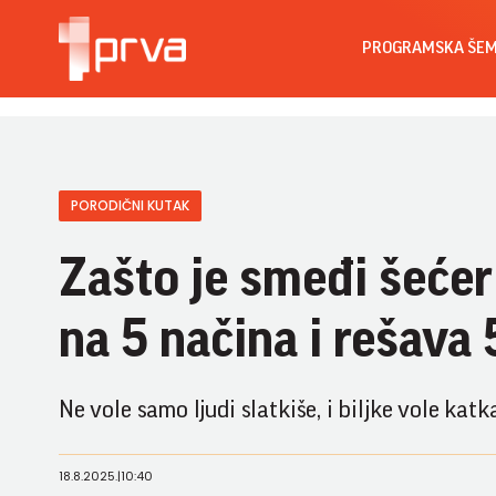
PROGRAMSKA ŠE
PORODIČNI KUTAK
Zašto je smeđi šećer
na 5 načina i rešava 
Ne vole samo ljudi slatkiše, i biljke vole kat
18.8.2025.
|
10:40