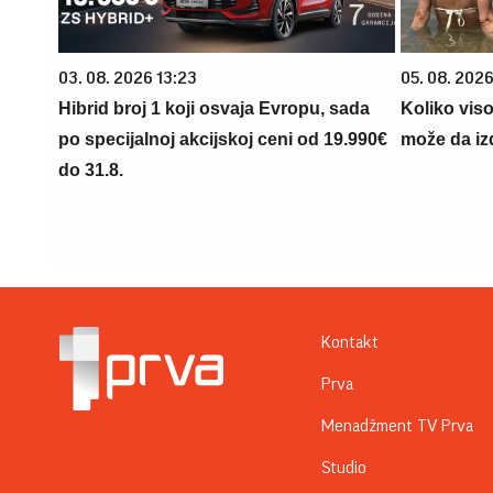
03. 08. 2026 13:23
05. 08. 2026
Hibrid broj 1 koji osvaja Evropu, sada
Koliko vis
po specijalnoj akcijskoj ceni od 19.990€
može da iz
do 31.8.
Kontakt
Prva
Menadžment TV Prva
Studio