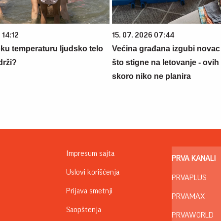
 14:12
15. 07. 2026 07:44
oku temperaturu ljudsko telo
Većina građana izgubi novac
drži?
što stigne na letovanje - ovih
skoro niko ne planira
Impresum sajta
PRVA KANALI
Uslovi korišćenja
PRVAPLUS
Prijava smetnji
PRVAMAX
Saopštenja
PRVAWORLD