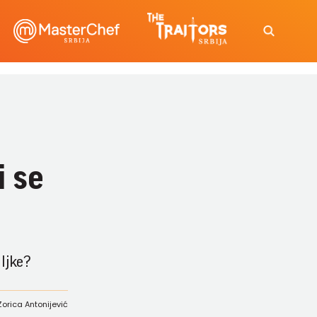
i se
iljke?
Zorica Antonijević