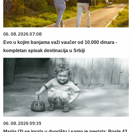
06. 08. 2026 07:08
Evo u kojim banjama važi vaučer od 10.000 dinara -
kompletan spisak destinacija u Srbiji
06. 08. 2026 09:39
Marija (3) se igrala u dvorištu i samo je nestala: Posle 42