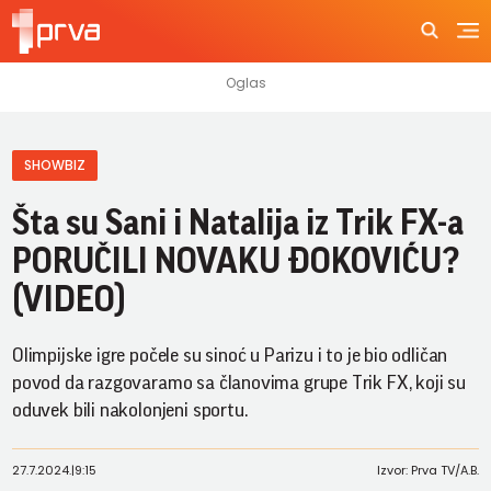
SHOWBIZ
Šta su Sani i Natalija iz Trik FX-a
PORUČILI NOVAKU ĐOKOVIĆU?
(VIDEO)
Olimpijske igre počele su sinoć u Parizu i to je bio odličan
povod da razgovaramo sa članovima grupe Trik FX, koji su
oduvek bili nakolonjeni sportu.
27.7.2024.
|
9:15
Izvor: Prva TV/A.B.