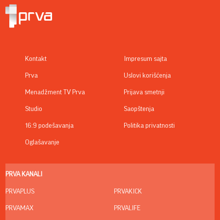
Kontakt
Impresum sajta
Prva
Uslovi korišćenja
Menadžment TV Prva
Prijava smetnji
Studio
Saopštenja
16:9 podešavanja
Politika privatnosti
Oglašavanje
PRVA KANALI
PRVAPLUS
PRVAKICK
PRVAMAX
PRVALIFE