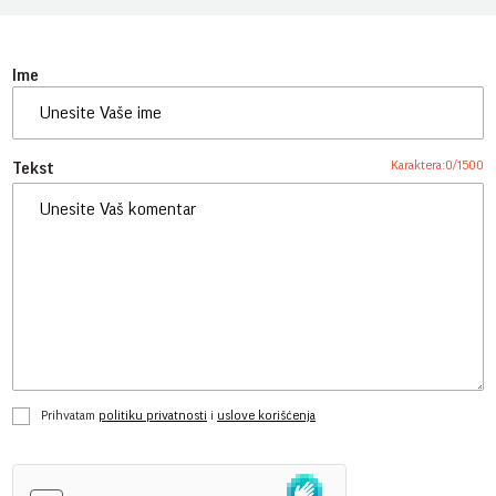
Ime
Karaktera:
0
/
1500
Tekst
Prihvatam
politiku privatnosti
i
uslove korišćenja