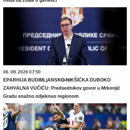
treba da znate o genetici
06. 08. 2026 07:50
EPARHIJA BUDIMLjANSKO-NIKŠIĆKA DUBOKO
ZAHVALNA VUČIĆU: Predsednikov govor u Mrkonjić
Gradu snažno odjeknuo regionom