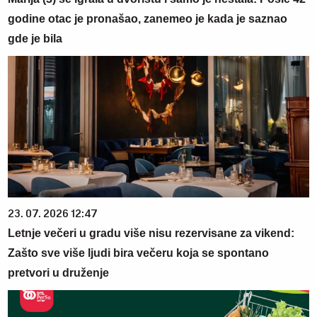
godine otac je pronašao, zanemeo je kada je saznao
gde je bila
23. 07. 2026 12:47
Letnje večeri u gradu više nisu rezervisane za vikend:
Zašto sve više ljudi bira večeru koja se spontano
pretvori u druženje