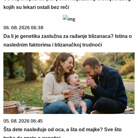
kojih su lekari ostali bez reči
06. 08. 2026 06:38
Da li je genetika zaslužna za rađanje blizanaca? Istina o
naslednim faktorima i blizanačkoj trudnoći
05. 08. 2026 06:45
Šta dete nasleđuje od oca, a šta od majke? Sve što