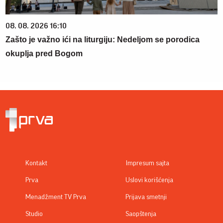
08. 08. 2026 16:10
Zašto je važno ići na liturgiju: Nedeljom se porodica
okuplja pred Bogom
Kontakt
Impresum sajta
Prva
Uslovi korišćenja
Menadžment TV Prva
Prijava smetnji
Studio
Saopštenja