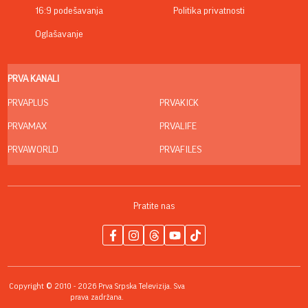
16:9 podešavanja
Politika privatnosti
Oglašavanje
PRVA KANALI
PRVAPLUS
PRVAKICK
PRVAMAX
PRVALIFE
PRVAWORLD
PRVAFILES
Pratite nas
Copyright © 2010 - 2026 Prva Srpska Televizija. Sva
prava zadržana.