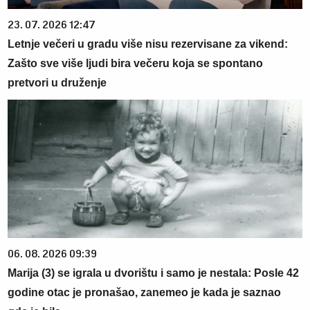
23. 07. 2026 12:47
Letnje večeri u gradu više nisu rezervisane za vikend:
Zašto sve više ljudi bira večeru koja se spontano
pretvori u druženje
06. 08. 2026 09:39
Marija (3) se igrala u dvorištu i samo je nestala: Posle 42
godine otac je pronašao, zanemeo je kada je saznao