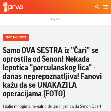
ŽIVOTNE PRIČE
Samo OVA SESTRA iz "Čari" se
oprostila od Šenon! Nekada
lepotica "porculanskog lica" -
danas neprepoznatljiva! Fanovi
kažu da se UNAKAZILA
operacijama (FOTO)
I dalje mnogima nerealno deluje činjenica da Šenon Doerti