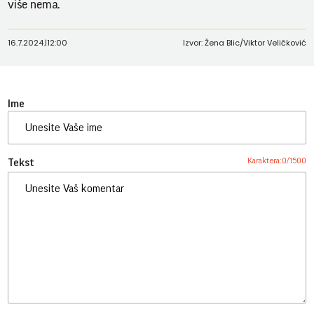
više nema.
16.7.2024.
|
12:00
Izvor: Žena Blic/Viktor Veličković
Ime
Karaktera:
0
/
1500
Tekst