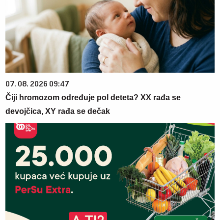
07. 08. 2026 09:47
Čiji hromozom određuje pol deteta? XX rađa se
devojčica, XY rađa se dečak