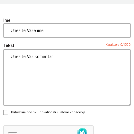
Ime
Karaktera:
0
/
1500
Tekst
Prihvatam
politiku privatnosti
i
uslove korišćenja