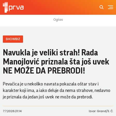
SHOWBIZ
Navukla je veliki strah! Rada
Manojlović priznala šta još uvek
NE MOŽE DA PREBRODI!
Pevačica je u nekoliko navrata pokazala oštar stav i
karakter koji ima, a iako deluje da nema strahove, nedavno
je priznala da jedan još uvek ne može da prebrodi.
7.7.2026.
|
11:14
Izvor: Grand/S. Č.