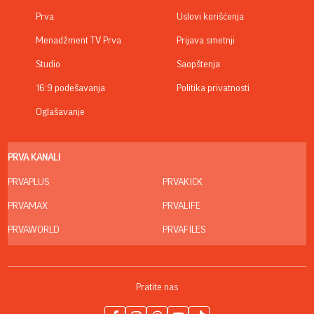
Prva
Uslovi korišćenja
Menadžment TV Prva
Prijava smetnji
Studio
Saopštenja
16:9 podešavanja
Politika privatnosti
Oglašavanje
PRVA KANALI
PRVAPLUS
PRVAKICK
PRVAMAX
PRVALIFE
PRVAWORLD
PRVAFILES
Pratite nas