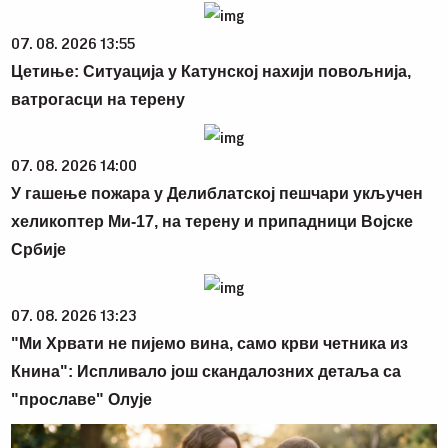
07. 08. 2026 13:55
Цетиње: Ситуација у Катунској нахији повољнија,
ватрогасци на терену
07. 08. 2026 14:00
У гашење пожара у Делиблатској пешчари укључен
хеликоптер Ми-17, на терену и припадници Војске
Србије
07. 08. 2026 13:23
"Ми Хрвати не пијемо вина, само крви четника из
Книна": Испливало још скандалозних детаља са
"прославе" Олује