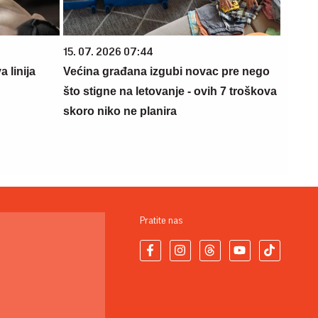
15. 07. 2026 07:44
 linija
Većina građana izgubi novac pre nego
što stigne na letovanje - ovih 7 troškova
skoro niko ne planira
Pratite nas