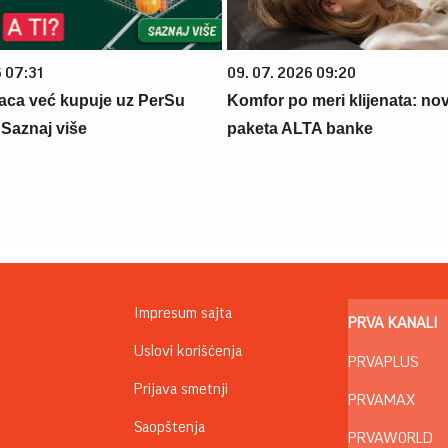
6 07:31
09. 07. 2026 09:20
aca već kupuje uz PerSu
Komfor po meri klijenata: nova
? Saznaj više
paketa ALTA banke
Impresum sajta
PRVA KANALI
Uslovi korišćenja
PRVAPLUS
Prijava smetnji
PRVAMAX
Saopštenja
PRVAWORLD