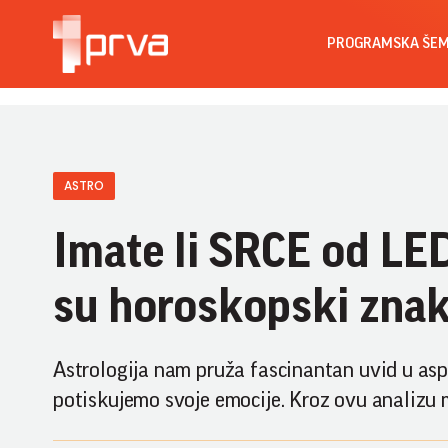
PROGRAMSKA ŠE
ASTRO
Imate li SRCE od LE
su horoskopski zn
Astrologija nam pruža fascinantan uvid u aspek
potiskujemo svoje emocije. Kroz ovu analizu 