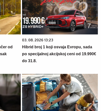
03. 08. 2026 13:23
učer od
Hibrid broj 1 koji osvaja Evropu, sada
isak
po specijalnoj akcijskoj ceni od 19.990€
do 31.8.