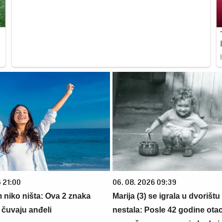
 21:00
06. 08. 2026 09:39
 niko ništa: Ova 2 znaka
Marija (3) se igrala u dvorištu
čuvaju anđeli
nestala: Posle 42 godine otac