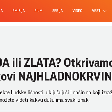
MA
EMISIJA
FILM
SERIJA
VIDEO
VESTI
DA ili ZLATA? Otkrivamo
akovi NAJHLADNOKRVINI
te ljudske ličnosti, uključujući i način na koji izra
možete videti kakvu dušu ima svaki znak.