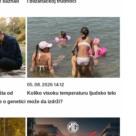
e saznao
i blizanačkoj trudnoći
05. 08. 2026 14:12
šta od
Koliko visoku temperaturu ljudsko telo
 o genetici
može da izdrži?