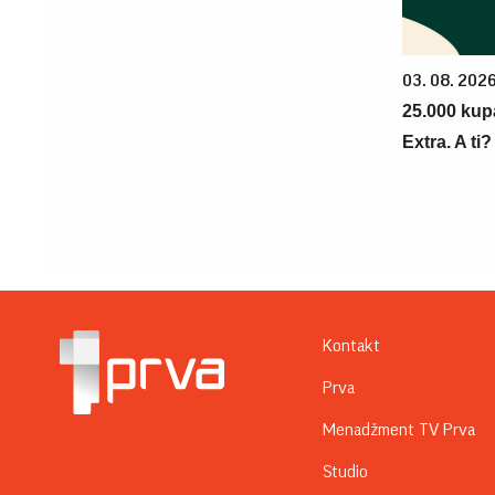
03. 08. 202
25.000 kup
Extra. A ti
Kontakt
Prva
Menadžment TV Prva
Studio