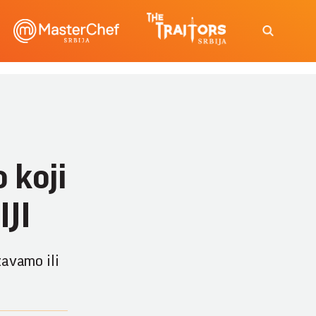
 koji
JI
žavamo ili