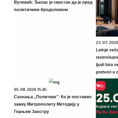
Вучевић: Ђилас је свестан да је пред
политичким бродоломом
23. 07. 202
Letnje veče
rezervisane
ljudi bira 
pretvori u 
05. 08. 2026 15:45
Сазнања „Политике”: Ко је поставио
замку Митрополиту Методију у
Горњем Заостру