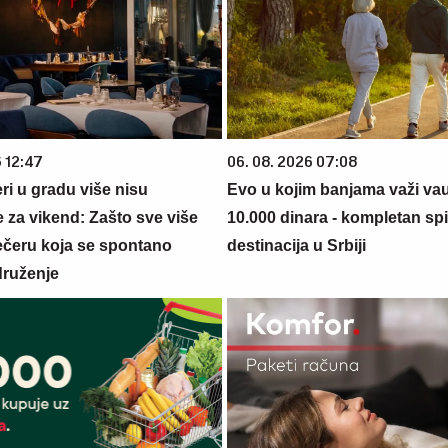
6 12:47
06. 08. 2026 07:08
ri u gradu više nisu
Evo u kojim banjama važi va
 za vikend: Zašto sve više
10.000 dinara - kompletan sp
večeru koja se spontano
destinacija u Srbiji
druženje