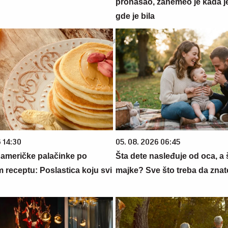
pronašao, zanemeo je kada j
gde je bila
 14:30
05. 08. 2026 06:45
 američke palačinke po
Šta dete nasleđuje od oca, a 
 receptu: Poslastica koju svi
majke? Sve što treba da znate