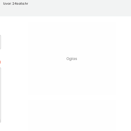
Izvor: 24sata.hr
0