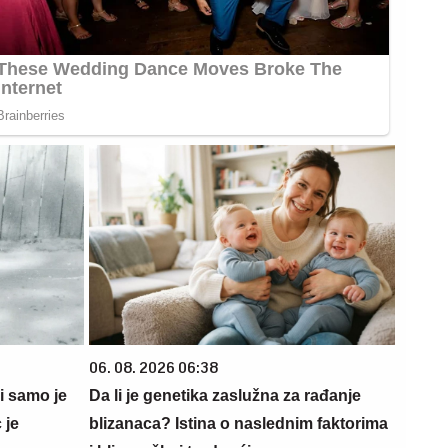
06. 08. 2026 06:38
 i samo je
Da li je genetika zaslužna za rađanje
 je
blizanaca? Istina o naslednim faktorima