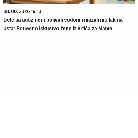
08. 08. 2026 16:10
Dete sa autizmom polivali vodom i mazali mu lak na
usta: Potresno iskustvo žene iz vrtića za Mame
09. 07. 2026 09:20
Komfor po meri klijenata: nova linija paketa ALTA banke