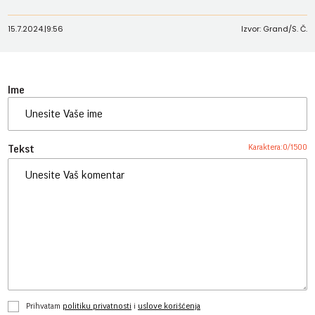
15.7.2024.
|
9:56
Izvor: Grand/S. Č.
Ime
Karaktera:
0
/
1500
Tekst
Prihvatam
politiku privatnosti
i
uslove korišćenja