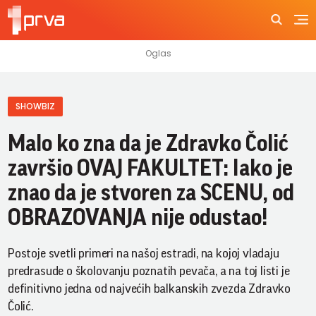
SHOWBIZ
Malo ko zna da je Zdravko Čolić
završio OVAJ FAKULTET: Iako je
znao da je stvoren za SCENU, od
OBRAZOVANJA nije odustao!
Postoje svetli primeri na našoj estradi, na kojoj vladaju
predrasude o školovanju poznatih pevača, a na toj listi je
definitivno jedna od najvećih balkanskih zvezda Zdravko
Čolić.