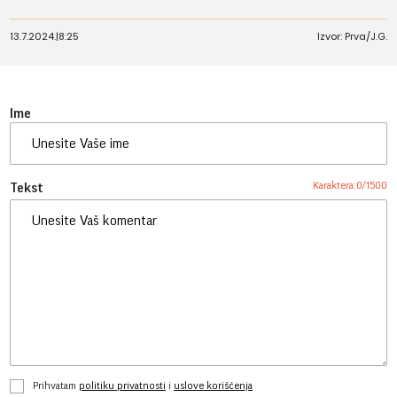
13.7.2024.
|
8:25
Izvor: Prva/J.G.
Ime
Karaktera:
0
/
1500
Tekst
Prihvatam
politiku privatnosti
i
uslove korišćenja