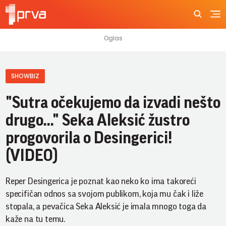
SHOWBIZ
"Sutra očekujemo da izvadi nešto
drugo..." Seka Aleksić žustro
progovorila o Desingerici!
(VIDEO)
Reper Desingerica je poznat kao neko ko ima takoreći
specifičan odnos sa svojom publikom, koja mu čak i liže
stopala, a pevačica Seka Aleksić je imala mnogo toga da
kaže na tu temu.