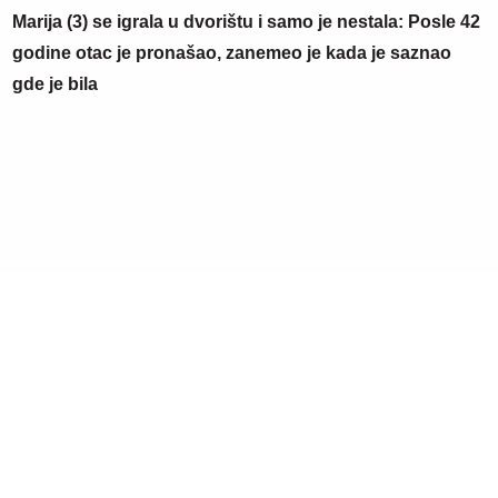
Marija (3) se igrala u dvorištu i samo je nestala: Posle 42
godine otac je pronašao, zanemeo je kada je saznao
gde je bila
06. 08. 2026 07:08
Evo u kojim banjama važi vaučer od 10.000 dinara -
kompletan spisak destinacija u Srbiji