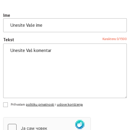
Ime
Karaktera:
0
/
1500
Tekst
Prihvatam
politiku privatnosti
i
uslove korišćenja