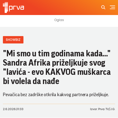
SHOWBIZ
"Mi smo u tim godinama kada..."
Sandra Afrika priželjkuje svog
"lavića - evo KAKVOG muškarca
bi volela da nađe
Pevačica bez zadrške otkrila kakvog partnera priželjkuje.
2.6.2026.
|
11:33
Izvor: Prva TV/J.G.