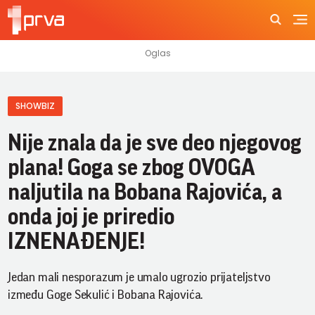
SHOWBIZ
Nije znala da je sve deo njegovog
plana! Goga se zbog OVOGA
naljutila na Bobana Rajovića, a
onda joj je priredio
IZNENAĐENJE!
Jedan mali nesporazum je umalo ugrozio prijateljstvo
između Goge Sekulić i Bobana Rajovića.