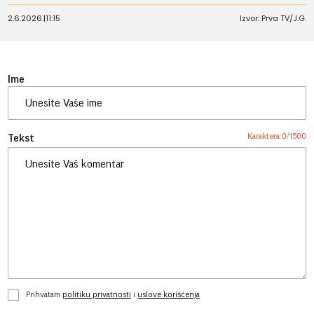
2.6.2026.
|
11:15
Izvor: Prva TV/J.G.
Ime
Karaktera:
0
/
1500
Tekst
Prihvatam
politiku privatnosti
i
uslove korišćenja