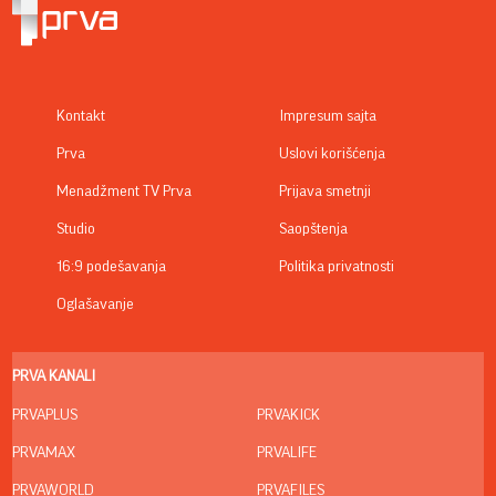
Kontakt
Impresum sajta
Prva
Uslovi korišćenja
Menadžment TV Prva
Prijava smetnji
Studio
Saopštenja
16:9 podešavanja
Politika privatnosti
Oglašavanje
PRVA KANALI
PRVAPLUS
PRVAKICK
PRVAMAX
PRVALIFE
PRVAWORLD
PRVAFILES