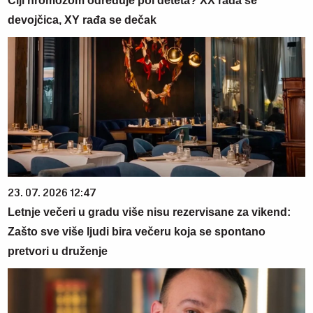
Čiji hromozom određuje pol deteta? XX rađa se
devojčica, XY rađa se dečak
23. 07. 2026 12:47
Letnje večeri u gradu više nisu rezervisane za vikend:
Zašto sve više ljudi bira večeru koja se spontano
pretvori u druženje