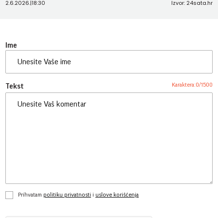
2.6.2026.
|
18:30
Izvor: 24sata.hr
Ime
Karaktera:
0
/
1500
Tekst
Prihvatam
politiku privatnosti
i
uslove korišćenja