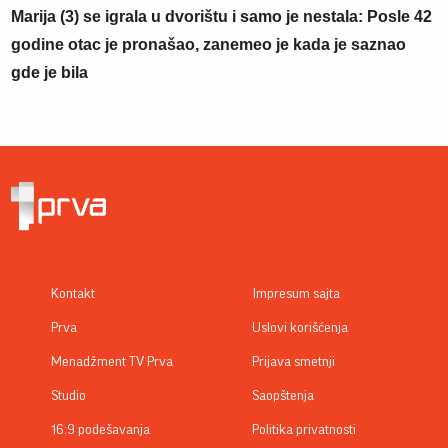
Marija (3) se igrala u dvorištu i samo je nestala: Posle 42
godine otac je pronašao, zanemeo je kada je saznao
gde je bila
Kontakt
Impresum sajta
Prva
Uslovi korišćenja
Menadžment TV Prva
Prijava smetnji
Studio
Saopštenja
16:9 podešavanja
Politika privatnosti