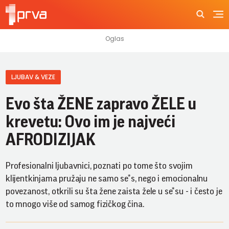
LJUBAV & VEZE
Evo šta ŽENE zapravo ŽELE u
krevetu: Ovo im je najveći
AFRODIZIJAK
Profesionalni ljubavnici, poznati po tome što svojim
klijentkinjama pružaju ne samo se*s, nego i emocionalnu
povezanost, otkrili su šta žene zaista žele u se*su - i često je
to mnogo više od samog fizičkog čina.