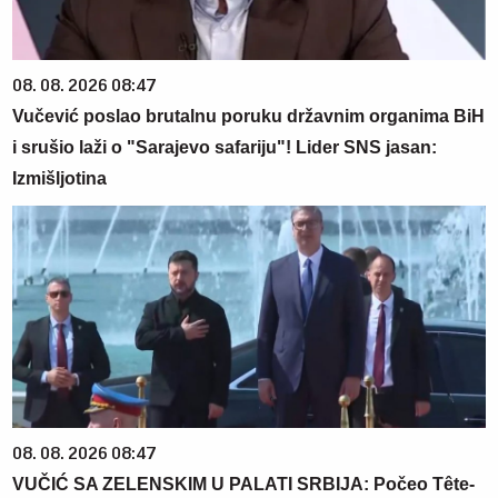
08. 08. 2026 08:47
Vučević poslao brutalnu poruku državnim organima BiH
i srušio laži o "Sarajevo safariju"! Lider SNS jasan:
Izmišljotina
08. 08. 2026 08:47
VUČIĆ SA ZELENSKIM U PALATI SRBIJA: Počeo Tête-