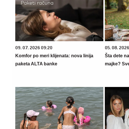
09. 07. 2026 09:20
05. 08. 202
Komfor po meri klijenata: nova linija
Šta dete na
paketa ALTA banke
majke? Sve 