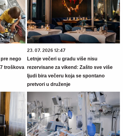
23. 07. 2026 12:47
 pre nego
Letnje večeri u gradu više nisu
 7 troškova
rezervisane za vikend: Zašto sve više
ljudi bira večeru koja se spontano
pretvori u druženje