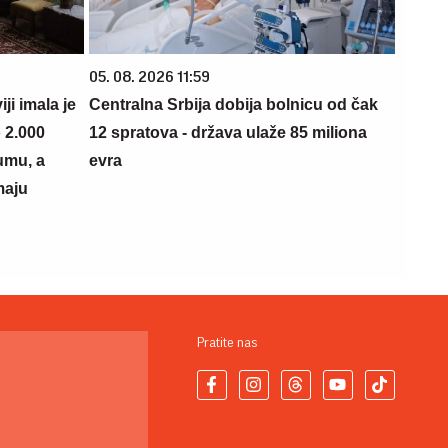
05. 08. 2026 11:59
i imala je
Centralna Srbija dobija bolnicu od čak
 2.000
12 spratova - država ulaže 85 miliona
umu, a
evra
maju
Pratite nas