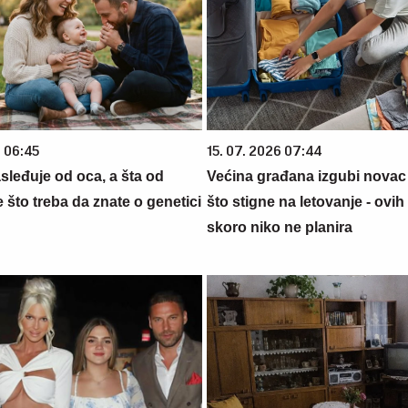
6 06:45
15. 07. 2026 07:44
sleđuje od oca, a šta od
Većina građana izgubi novac
što treba da znate o genetici
što stigne na letovanje - ovih
skoro niko ne planira