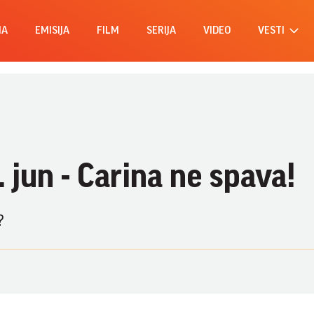
MA
EMISIJA
FILM
SERIJA
VIDEO
VESTI
. jun - Carina ne spava!
?