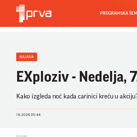
PROGRAMSKA ŠE
NAJAVA
EXploziv - Nedelja, 7
Kako izgleda noć kada carinici kreću u akciju
1.6.2026.
|
10:44
Podeli: