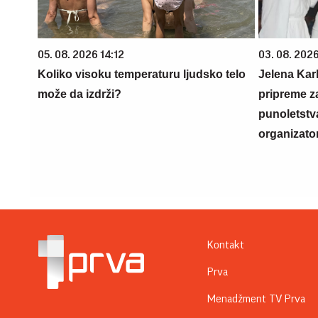
05. 08. 2026 14:12
03. 08. 2026
Koliko visoku temperaturu ljudsko telo
Jelena Karl
može da izdrži?
pripreme z
punoletstva
organizato
Kontakt
Prva
Menadžment TV Prva