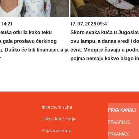
 14:21
17. 07. 2026 09:41
euša otkrila kako teku
Skoro svaka kuća u Jugoslavij
a gala proslavu ćerkinog
ovu lampu, a danas vredi i do
: Duško će biti finansijer, a ja
evra: Mnogi je čuvaju u podr
r
pojma nemaju kakvo blago i
Impresum sajta
PRVA KANALI
Uslovi korišćenja
PRVAPLUS
Prijava smetnji
PRVAMAX