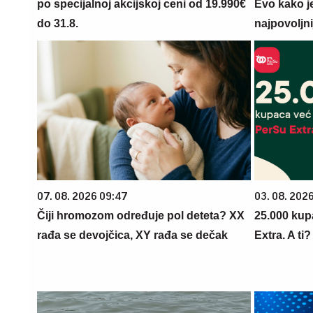
po specijalnoj akcijskoj ceni od 19.990€
Evo kako j
do 31.8.
najpovoljn
07. 08. 2026 09:47
03. 08. 202
Čiji hromozom određuje pol deteta? XX
25.000 kup
rađa se devojčica, XY rađa se dečak
Extra. A ti