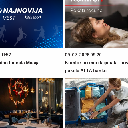
 11:57
09. 07. 2026 09:20
tac Lionela Mesija
Komfor po meri klijenata: nova
paketa ALTA banke