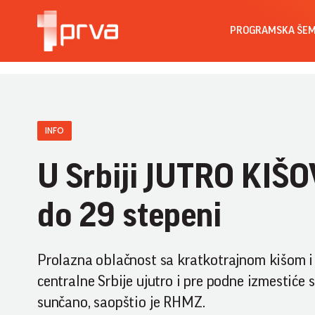
PROGRAMSKA ŠE
INFO
U Srbiji JUTRO KIŠ
do 29 stepeni
Prolazna oblačnost sa kratkotrajnom kišom i
centralne Srbije ujutro i pre podne izmestiće 
sunčano, saopštio je RHMZ.