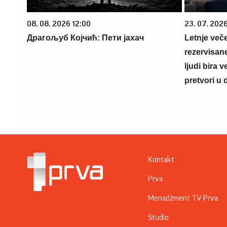
08. 08. 2026 12:00
23. 07. 202
Драгољуб Којчић: Пети јахач
Letnje veče
rezervisane
ljudi bira 
pretvori u 
Kontakt
Prva
Menadžment TV Prva
Studio