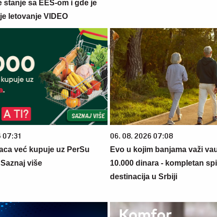
e stanje sa EES-om i gde je
ije letovanje VIDEO
6 07:31
06. 08. 2026 07:08
aca već kupuje uz PerSu
Evo u kojim banjama važi va
? Saznaj više
10.000 dinara - kompletan sp
destinacija u Srbiji