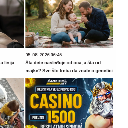
05. 08. 2026 06:45
 linija
Šta dete nasleđuje od oca, a šta od
majke? Sve što treba da znate o genetici