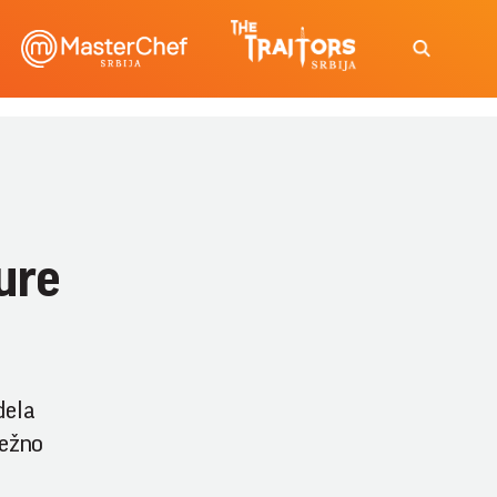
ure
dela
težno