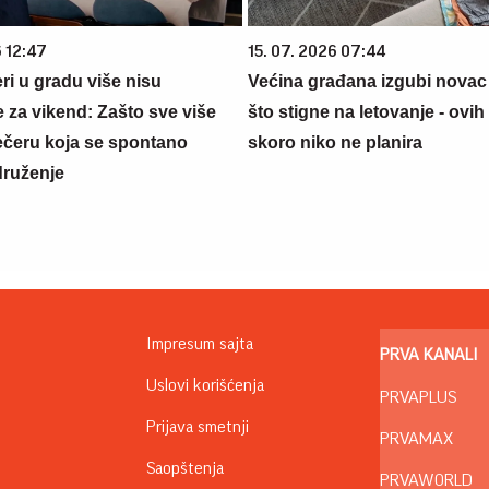
6 12:47
15. 07. 2026 07:44
ri u gradu više nisu
Većina građana izgubi novac
 za vikend: Zašto sve više
što stigne na letovanje - ovih
večeru koja se spontano
skoro niko ne planira
druženje
Impresum sajta
PRVA KANALI
Uslovi korišćenja
PRVAPLUS
Prijava smetnji
PRVAMAX
Saopštenja
PRVAWORLD