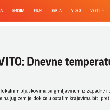
MA
EMISIJA
FILM
SERIJA
VIDEO
VESTI
OVITO: Dnevne temperat
 lokalnim pljuskovima sa grmljavinom iz zapadne i 
se na jug zemlje, dok će u ostalim krajevima biti pre