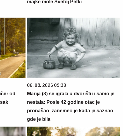
majke mole Svetoj Petki
06. 08. 2026 09:39
učer od
Marija (3) se igrala u dvorištu i samo je
isak
nestala: Posle 42 godine otac je
pronašao, zanemeo je kada je saznao
gde je bila