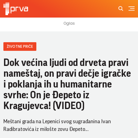
ŽIVOTNE PRIČE
Dok većina ljudi od drveta pravi
nameštaj, on pravi dečje igračke
i poklanja ih u humanitarne
svrhe: On je Đepeto iz
Kragujevca! (VIDEO)
Meštani grada na Lepenici svog sugrađanina Ivan
Radibratovića iz milošte zovu Đepeto...