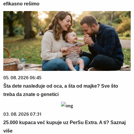
efikasno rešimo
05. 08. 2026 06:45
Šta dete nasleđuje od oca, a šta od majke? Sve što
treba da znate o genetici
03. 08. 2026 07:31
25.000 kupaca već kupuje uz PerSu Extra. A ti? Saznaj
više