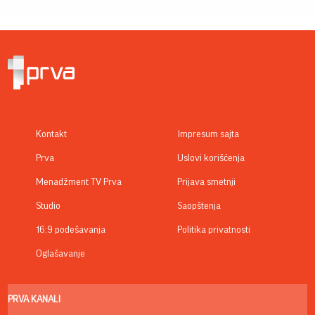
Kontakt
Impresum sajta
Prva
Uslovi korišćenja
Menadžment TV Prva
Prijava smetnji
Studio
Saopštenja
16:9 podešavanja
Politika privatnosti
Oglašavanje
PRVA KANALI