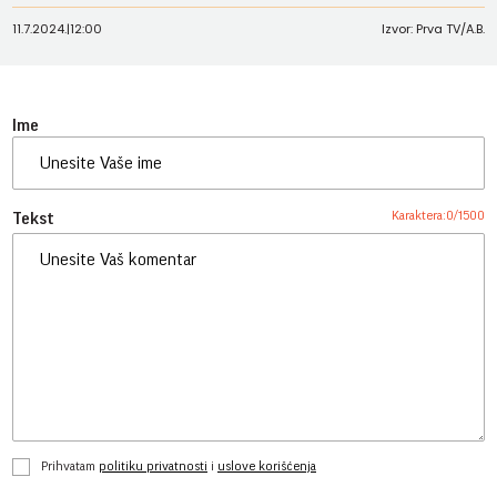
11.7.2024.
|
12:00
Izvor: Prva TV/A.B.
Ime
Karaktera:
0
/
1500
Tekst
Prihvatam
politiku privatnosti
i
uslove korišćenja