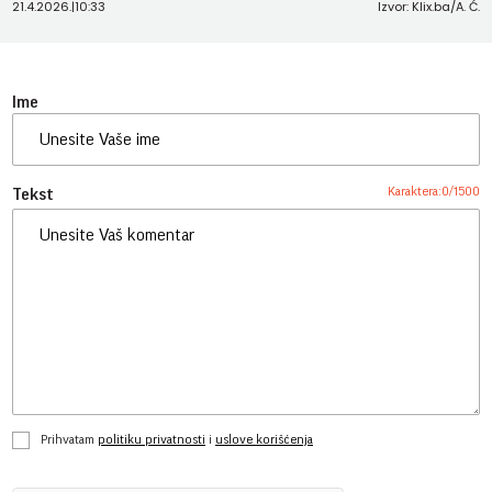
21.4.2026.
|
10:33
Izvor: Klix.ba/A. Ć.
Ime
Karaktera:
0
/
1500
Tekst
Prihvatam
politiku privatnosti
i
uslove korišćenja