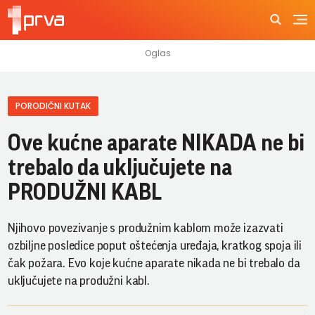
PORODIČNI KUTAK
Ove kućne aparate NIKADA ne bi
trebalo da uključujete na
PRODUŽNI KABL
Njihovo povezivanje s produžnim kablom može izazvati
ozbiljne posledice poput oštećenja uređaja, kratkog spoja ili
čak požara. Evo koje kućne aparate nikada ne bi trebalo da
uključujete na produžni kabl.