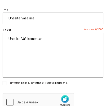
Ime
Karaktera:
0
/
1500
Tekst
Prihvatam
politiku privatnosti
i
uslove korišćenja