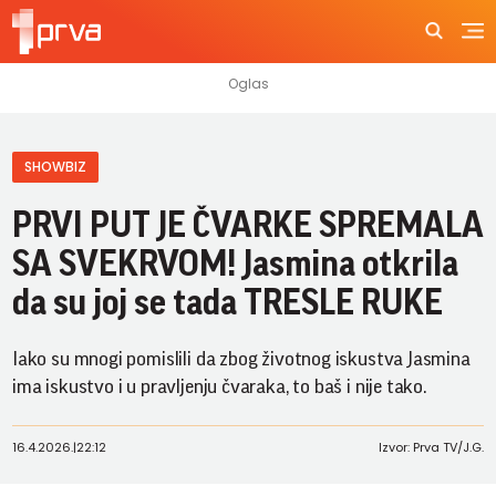
SHOWBIZ
PRVI PUT JE ČVARKE SPREMALA
SA SVEKRVOM! Jasmina otkrila
da su joj se tada TRESLE RUKE
Iako su mnogi pomislili da zbog životnog iskustva Jasmina
ima iskustvo i u pravljenju čvaraka, to baš i nije tako.
16.4.2026.
|
22:12
Izvor: Prva TV/J.G.