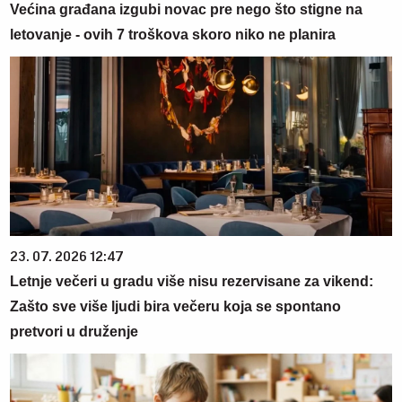
Većina građana izgubi novac pre nego što stigne na
letovanje - ovih 7 troškova skoro niko ne planira
23. 07. 2026 12:47
Letnje večeri u gradu više nisu rezervisane za vikend:
Zašto sve više ljudi bira večeru koja se spontano
pretvori u druženje