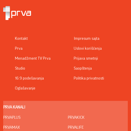
Kontakt
Impresum sajta
Prva
Uslovi korišćenja
Menadžment TV Prva
Prijava smetnji
Studio
Saopštenja
16:9 podešavanja
Politika privatnosti
Oglašavanje
PRVA KANALI
PRVAPLUS
PRVAKICK
PRVAMAX
PRVALIFE