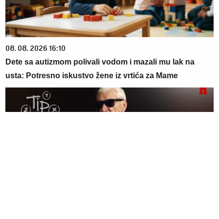
08. 08. 2026 16:10
Dete sa autizmom polivali vodom i mazali mu lak na
usta: Potresno iskustvo žene iz vrtića za Mame
09. 08. 2026 08:00
ĐURICA PREDLAŽE: Tiket za nedelju našeg poznatog