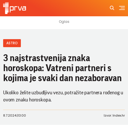
ASTRO
3 najstrastvenija znaka
horoskopa: Vatreni partneri s
kojima je svaki dan nezaboravan
Ukoliko želite uzbudljivu vezu, potražite partnera rođenog u
ovom znaku horoskopa.
8.7.2024.
|
13:00
Izvor: Index.hr