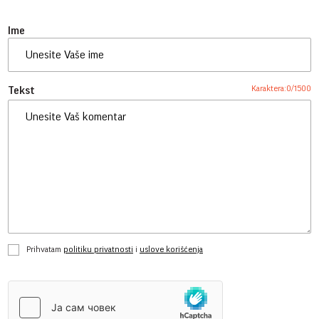
Ime
Karaktera:
0
/
1500
Tekst
Prihvatam
politiku privatnosti
i
uslove korišćenja