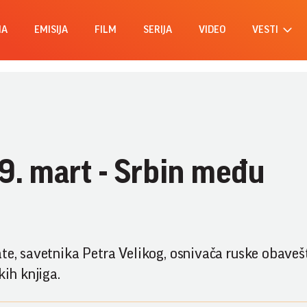
MA
EMISIJA
FILM
SERIJA
VIDEO
VESTI
29. mart - Srbin među
ate, savetnika Petra Velikog, osnivača ruske obaveš
kih knjiga.