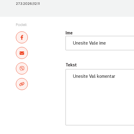
27.3.2026.
|
12:11
Podeli:
Ime
Tekst