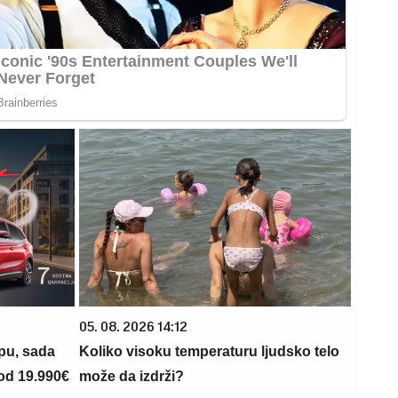
05. 08. 2026 14:12
opu, sada
Koliko visoku temperaturu ljudsko telo
 od 19.990€
može da izdrži?