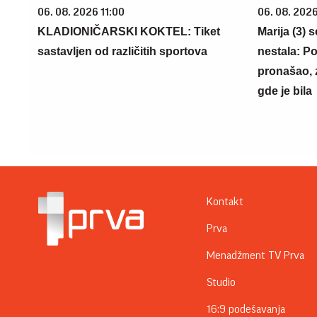
06. 08. 2026 11:00
06. 08. 202
KLADIONIČARSKI KOKTEL: Tiket
Marija (3) 
sastavljen od različitih sportova
nestala: Po
pronašao, 
gde je bila
Kontakt
Prva
Menadžment TV Prva
Studio
16:9 podešavanja