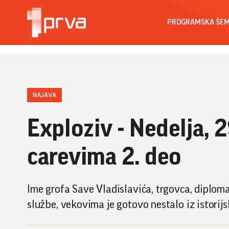
PROGRAMSKA ŠE
NAJAVA
Exploziv - Nedelja, 
carevima 2. deo
Ime grofa Save Vladislavića, trgovca, diplom
službe, vekovima je gotovo nestalo iz istorijs