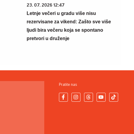
23. 07. 2026 12:47
Letnje večeri u gradu više nisu
rezervisane za vikend: Zašto sve više
ljudi bira večeru koja se spontano
pretvori u druženje
Pratite nas