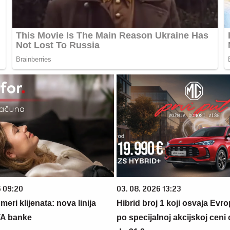
6 09:20
03. 08. 2026 13:23
eri klijenata: nova linija
Hibrid broj 1 koji osvaja Evr
TA banke
po specijalnoj akcijskoj ceni