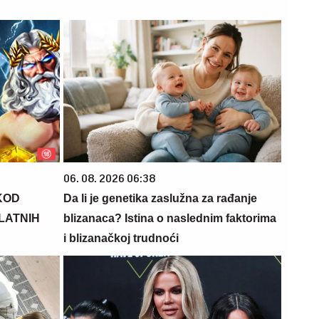
06. 08. 2026 06:38
KOD
Da li je genetika zaslužna za rađanje
PLATNIH
blizanaca? Istina o naslednim faktorima
i blizanačkoj trudnoći