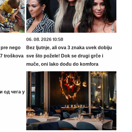
06. 08. 2026 10:58
 pre nego
Bez ljutnje, ali ova 3 znaka uvek dobiju
 7 troškova
sve što požele! Dok se drugi grče i
muče, oni lako dođu do komfora
и од чега у