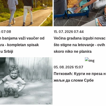
6 07:08
15. 07. 2026 07:44
m banjama važi vaučer od
Većina građana izgubi novac
ara - kompletan spisak
što stigne na letovanje - ovih
u Srbiji
skoro niko ne planira
05. 08. 2026 15:07
Петковић: Курти не преза н
жељи да сломи Србе