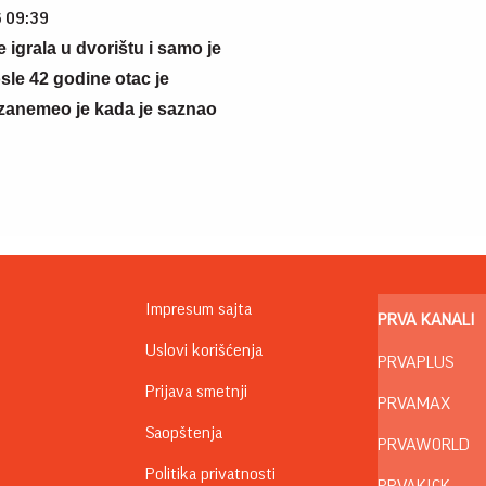
6 09:39
se igrala u dvorištu i samo je
sle 42 godine otac je
zanemeo je kada je saznao
Impresum sajta
PRVA KANALI
Uslovi korišćenja
PRVAPLUS
Prijava smetnji
PRVAMAX
Saopštenja
PRVAWORLD
Politika privatnosti
PRVAKICK