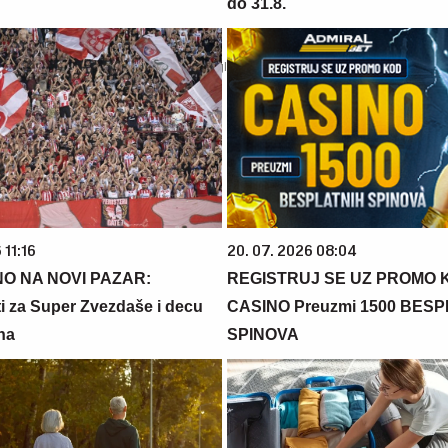
do 31.8.
 11:16
20. 07. 2026 08:04
O NA NOVI PAZAR:
REGISTRUJ SE UZ PROMO 
 za Super Zvezdaše i decu
CASINO Preuzmi 1500 BES
na
SPINOVA