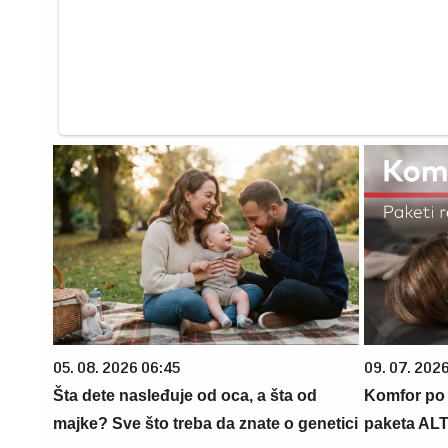
05. 08. 2026 06:45
09. 07. 202
Šta dete nasleđuje od oca, a šta od
Komfor po m
majke? Sve što treba da znate o genetici
paketa AL